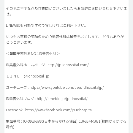
その他ご不明な点及び質問がございましたらお気軽にお問い合わせ下さいま
せ。
LINE相談も可能ですので宜しければご利用下さい。
いつもお客様の笑顔のためID美容外科は最善を尽くします。 どうもありが
とうございます。
＜韓国美容外科NO.1ID美容外科＞
ID美容外科ホームページ : http://jp.idhospital.com/
ＬＩＮＥ：@idhospital_jp
ユーチューブ : https://www.youtube.com/user/idhospitaljp/
ID美容外科ブログ : http://ameblo.jp/jpidhospital/
Facebook : https://www.facebook.com/jp.idhospital
電話番号 : 03-6868-8780(日本からかける場合) 010-8874-5091(韓国からかける
場合)