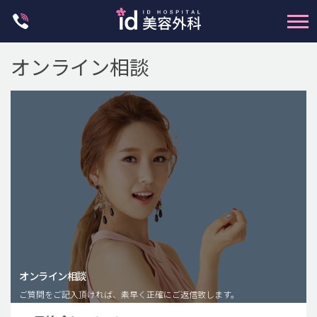
Skip
to
content
オンライン相談
輪郭整形
両顎手術
鼻整形
二重・目元整形
脂肪注入(アンチエイジング)
オンライン相談
豊胸手術・バストアップ
ご質問をご記入頂ければ、素早く正確にご返信致します。
プチ整形