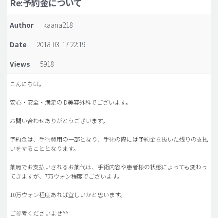
Re:予約金について
脂肪吸引 (大容量)
Author
kaana218
メンズ整形
Date
2018-03-17 22:19
idリアルストーリー
Views
5918
idニュース
病院紹介
こんにちは。
安全整形
安心・安全・満足のID美容外科でございます。
料金一覧
お問い合わせありがとうございます。
ご相談のお問い合わせ
予約金は、手術費用の一部となり、手術の際には予約金を抜いた残りの支払
いをすることとなります。
薬局でお支払いされるお薬代は、手術内容や患者様の状態によっても変わっ
てきますが、7万ウォン程度でございます。
10万ウォン程度あれば宜しいかと思います。
ご参考くださいませ^^