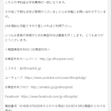
こちらの予約金は手術費用の一部になります。
その他ご不明な点及び質問がございましたらお気軽にお問い合わせ下さいま
せ。
LINE相談も可能ですので宜しければご利用下さい。
いつもお客様の笑顔のためID美容外科は最善を尽くします。 どうもありが
とうございます。
＜韓国美容外科NO.1ID美容外科＞
ID美容外科ホームページ : http://jp.idhospital.com/
ＬＩＮＥ：@idhospital_jp
ユーチューブ : https://www.youtube.com/user/idhospitaljp/
ID美容外科ブログ : http://ameblo.jp/jpidhospital/
Facebook : https://www.facebook.com/jp.idhospital
電話番号 : 03-6868-8780(日本からかける場合) 010-8874-5091(韓国からかける
場合)