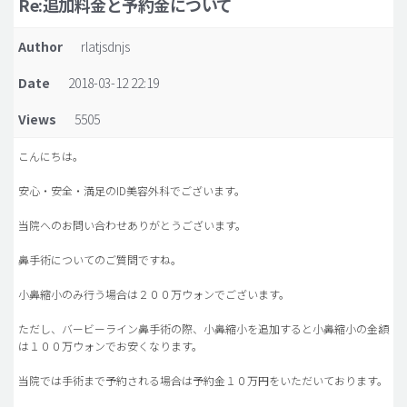
Re:追加料金と予約金について
脂肪吸引 (大容量)
Author
rlatjsdnjs
メンズ整形
Date
2018-03-12 22:19
idリアルストーリー
Views
5505
idニュース
病院紹介
こんにちは。
安全整形
安心・安全・満足のID美容外科でございます。
料金一覧
当院へのお問い合わせありがとうございます。
ご相談のお問い合わせ
鼻手術についてのご質問ですね。
小鼻縮小のみ行う場合は２００万ウォンでございます。
ただし、バービーライン鼻手術の際、小鼻縮小を追加すると小鼻縮小の金額
は１００万ウォンでお安くなります。
当院では手術まで予約される場合は予約金１０万円をいただいております。