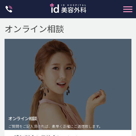
Skip
to
content
オンライン相談
輪郭整形
両顎手術
鼻整形
二重・目元整形
脂肪注入(アンチエイジング)
オンライン相談
豊胸手術・バストアップ
ご質問をご記入頂ければ、素早く正確にご返信致します。
プチ整形