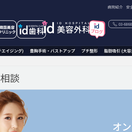
病院紹介
安
03-6868
チエイジング)
豊胸手術・バストアップ
プチ整形
脂肪吸引 (大容
ン相談
オン