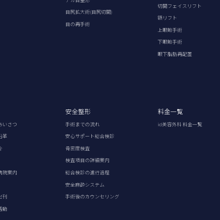
切開フェイスリフト
目尻拡大術(目尻切開)
額リフト
目の再手術
上眼瞼手術
下眼瞼手術
眼下脂肪再配置
安全整形
料金一覧
あいさつ
手術までの流れ
id美容外科 料金一覧
沿革
安心サポート総合検診
介
骨密度検査
検査項目の詳細案内
病院案内
総合検診の進行過程
安全麻酔システム
出刊
手術後のカウンセリング
活動