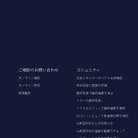
ご相談のお問い合わせ
コミュニティ
オンライン相談
日本人モニターのリアルな体験談
オンライン予約
手術日記と感謝の手紙
仮想整形
症例写真で施術結果を見る
スターの症例写真
リアルセルフィーで施術結果を確認
口コミ・レビューで患者様の声を確認
id美容外科からのお知らせ
id美容外科の活動を動画でチェック