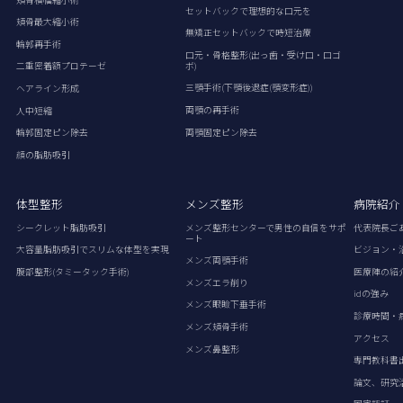
セットバックで理想的な口元を
頬骨最大縮小術
無矯正セットバックで時短治療
輪郭再手術
口元・骨格整形(出っ歯・受け口・口ゴ
ボ)
二重密着額プロテーゼ
三顎手術(下顎後退症(顎変形症))
ヘアライン形成
両顎の再手術
人中短縮
両顎固定ピン除去
輪郭固定ピン除去
顔の脂肪吸引
体型整形
メンズ整形
病院紹介
シークレット脂肪吸引
メンズ整形センターで男性の自信をサポ
代表院長ご
ート
大容量脂肪吸引でスリムな体型を実現
ビジョン・
メンズ両顎手術
腹部整形(タミータック手術)
医療陣の紹
メンズエラ削り
idの強み
メンズ眼瞼下垂手術
診療時間・
メンズ頬骨手術
アクセス
メンズ鼻整形
専門教科書
論文、研究