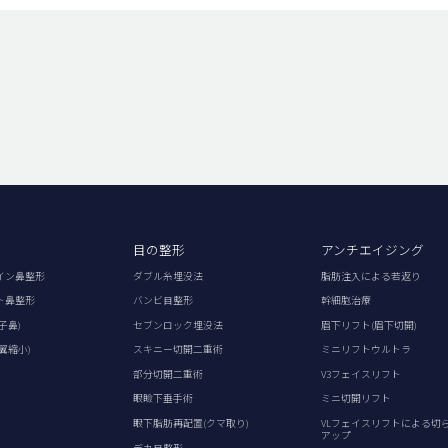
目の整形
アンチエイジング
イン鼻整形
ダブル糸埋没法
脂肪注入による若返り
ト鼻整形
バンビ目整形
幹細胞治療
子鼻)
セブンロック埋没法
眉下リフト(眉下切開)
翼縮小)
スキニー切開二重術
ミニリフトウルトラ
部分切開二重術
V3フェイスリフト
眼瞼下垂手術
ミニ切開リフト
眼下脂肪再配置(クマ取り)
VLフェイスリフトによる切
アップ
デカ目整形