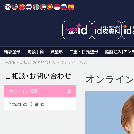
Skip
to
content
輪郭整形
両顎手術
鼻整形
二重・目元整形
脂肪注入(アン
HOME
ご相談･お問い合わせ
オンライン相談
ご相談･お問い合わせ
オンライ
オンライン相談
Messenger Channel