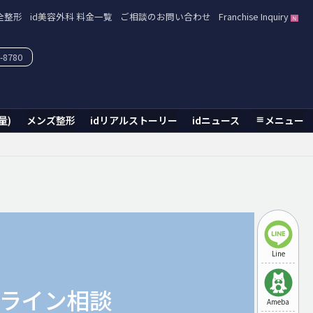
全整形
id美容外科 料金一覧
ご相談のお問い合わせ
Franchise Inquiry
-8780
量)
メンズ整形
idリアルストーリー
idニュース
メニュー
Line
ライン相談
Ameba