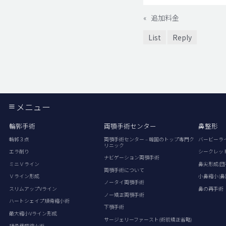
«
追加料金
List
Reply
メニュー
輪郭手術
両顎手術センター
鼻整形
輪郭３点
両顎手術センター – 韓国のトップ専門ク
バービーラ
リニック
エラ削り
シークレッ
ナビゲーション両顎手術
ミニＶライン
鼻尖形成(団
両顎手術について
Ｖライン形成
小鼻縮小(鼻
ノータイ両顎手術
スリムアップVライン
鼻の再手術
ノー矯正両顎手術
ハートシェイプ頬骨縮小術
下顎手術
最大縮小Vライン形成
サージェリーファースト(術前矯正省略)
頬骨横幅縮小術