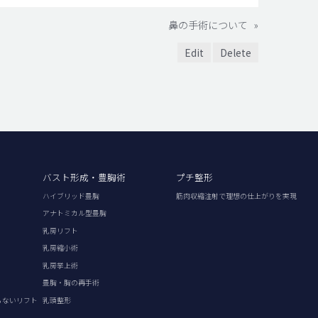
鼻の手術について
»
Edit
Delete
バスト形成・豊胸術
プチ整形
ハイブリッド豊胸
筋肉収縮注射で理想の仕上がりを実現
アナトミカル型豊胸
乳房リフト
乳房縮小術
乳房挙上術
豊胸・胸の再手術
らないリフト
乳頭整形