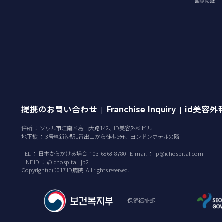
国家認証
提携のお問い合わせ
Franchise Inquiry
id美容
|
|
住所 ： ソウル市江南区島山大路142、ID美容外科ビル
地下鉄 ： 3号線新沙駅1番出口から徒歩5分、ヨンドンホテルの隣
TEL ：
日本からかける場合：03-6868-8780 | E-mail ：
jp@idhospital.com
LINE ID ： @idhospital_jp2
Copyright(c) 2017 ID病院. All rights reserved.
保健福祉部