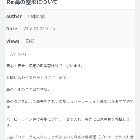
Re:鼻の整形について
脂肪吸引 (大容量)
Author
rlatjsdnjs
メンズ整形
Date
2018-03-02 20:45
idリアルストーリー
Views
5345
idニュース
病院紹介
こんにちは。
安全整形
安心・安全・満足のID美容外科でございます。
料金一覧
お問い合わせありがとうございます。
ご相談のお問い合わせ
鼻の手術のご希望ですね。
鼻の高さを出して鼻先をきれいに整えるバービーライン鼻整形がおすすめで
す。
バービーライン鼻は鼻筋にプロテーゼを入れ、鼻先に自家軟骨を移植しま
す。
以前プロテーゼを入れたことがあるので今回は再手術（プロテーゼの入れ替