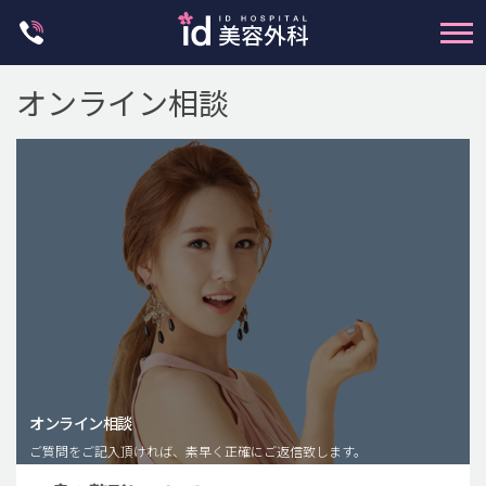
Skip
to
content
オンライン相談
輪郭整形
両顎手術
鼻整形
二重・目元整形
脂肪注入(アンチエイジング)
オンライン相談
豊胸手術・バストアップ
ご質問をご記入頂ければ、素早く正確にご返信致します。
プチ整形