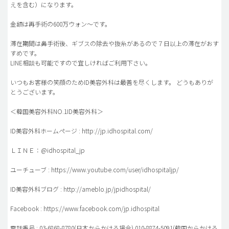
えを含む）になります。
金額は再手術の600万ウォン～です。
滞在期間は鼻手術後、ギブスの除去や抜糸があるので７日以上の滞在がおす
すめです。
LINE相談も可能ですので宜しければご利用下さい。
いつもお客様の笑顔のためID美容外科は最善を尽くします。 どうもありが
とうございます。
＜韓国美容外科NO.1ID美容外科＞
ID美容外科ホームページ : http://jp.idhospital.com/
ＬＩＮＥ：@idhospital_jp
ユーチューブ : https://www.youtube.com/user/idhospitaljp/
ID美容外科ブログ : http://ameblo.jp/jpidhospital/
Facebook : https://www.facebook.com/jp.idhospital
電話番号 : 03-6868-8780(日本からかける場合) 010-8874-5091(韓国からかける