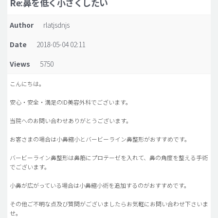
Re:鼻を低く小さくしたい
脂肪吸引 (大容量)
Author
rlatjsdnjs
メンズ整形
Date
2018-05-04 02:11
idリアルストーリー
Views
5750
idニュース
病院紹介
こんにちは。
安全整形
安心・安全・満足のID美容外科でございます。
料金一覧
当院へのお問い合わせありがとうございます。
ご相談のお問い合わせ
お客さまの場合は小鼻縮小とバービーライン鼻整形がおすすめです。
バービーライン鼻整形は鼻筋にプロテーゼを入れて、鼻の角度を整える手術
でございます。
小鼻が広がっている場合は小鼻縮小術を追加するのがおすすめです。
その他ご不明な点及び質問がございましたらお気軽にお問い合わせ下さいま
せ。