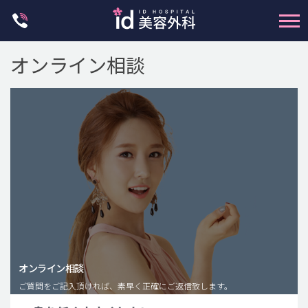
Skip
to
content
オンライン相談
輪郭整形
両顎手術
鼻整形
二重・目元整形
脂肪注入(アンチエイジング)
オンライン相談
豊胸手術・バストアップ
ご質問をご記入頂ければ、素早く正確にご返信致します。
プチ整形