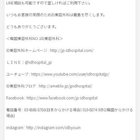
LINE相談も可能ですので宜しければご利用下さい。
いつもお客様の笑顔のためID美容外科は最善を尽くします。
どうもありがとうございます。
＜韓国美容外科NO.1ID美容外科＞
ID美容外科ホームページ : http://jp.idhospital.com/
ＬＩＮＥ：@idhospital_jp
ユーチューブ : https://www.youtube.com/user/idhospitaljp/
ID美容外科ブログ : http://ameblo.jp/jpidhospital/
Facebook : https://www.facebook.com/jp.idhospital
電話番号 : 03-6868-8780(日本からかける場合) 010-8874-5091(韓国からかける
場合)
instagram : http://instagram.com/idbyouin