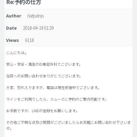
Re:予約の仕方
脂肪吸引 (大容量)
Author
rlatjsdnjs
メンズ整形
Date
2018-04-19 01:29
idリアルストーリー
Views
6118
idニュース
病院紹介
こんにちは。
安全整形
安心・安全・満足のID美容外科でございます。
料金一覧
当院へのお問い合わせありがとうございます。
ご相談のお問い合わせ
大変、恐れ入りますが、電話は現在修理中でございます。
ラインをご利用でしたら、スムーズに予約のご案内可能です。
お手数ですが、LINEの登録をお願いします。
その他ご不明な点及び質問がございましたらお気軽にお問い合わせ下さいま
せ。