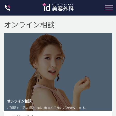
Skip
to
content
オンライン相談
輪郭整形
両顎手術
鼻整形
二重・目元整形
脂肪注入(アンチエイジング)
オンライン相談
豊胸手術・バストアップ
ご質問をご記入頂ければ、素早く正確にご返信致します。
プチ整形