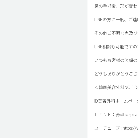
鼻の手術後、形が変わ
LINEの方に一度、
その他ご不明な点及び
LINE相談も可能です
いつもお客様の笑顔の
どうもありがとうござ
＜韓国美容外科NO.1I
ID美容外科ホームページ : htt
ＬＩＮＥ：@idhospital
ユーチューブ : https://ww