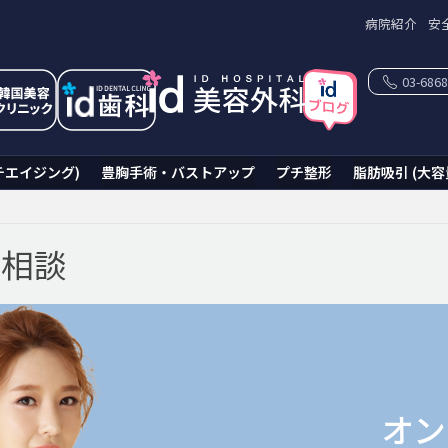
病院紹介
安
03-6868
チエイジング)
豊胸手術・バストアップ
プチ整形
脂肪吸引 (大容
ン相談
オン