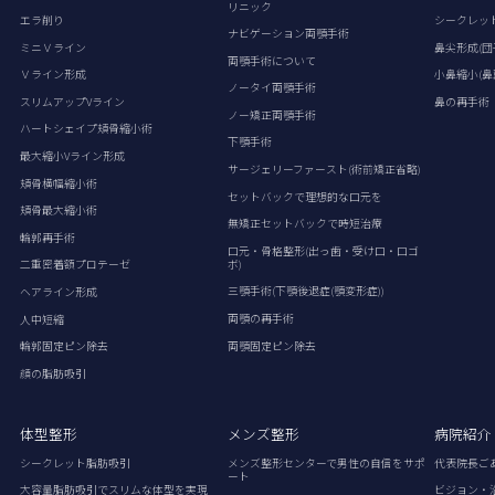
リニック
エラ削り
シークレッ
ナビゲーション両顎手術
ミニＶライン
鼻尖形成(団
両顎手術について
Ｖライン形成
小鼻縮小(鼻
ノータイ両顎手術
スリムアップVライン
鼻の再手術
ノー矯正両顎手術
ハートシェイプ頬骨縮小術
下顎手術
最大縮小Vライン形成
サージェリーファースト(術前矯正省略)
頬骨横幅縮小術
セットバックで理想的な口元を
頬骨最大縮小術
無矯正セットバックで時短治療
輪郭再手術
口元・骨格整形(出っ歯・受け口・口ゴ
ボ)
二重密着額プロテーゼ
三顎手術(下顎後退症(顎変形症))
ヘアライン形成
両顎の再手術
人中短縮
両顎固定ピン除去
輪郭固定ピン除去
顔の脂肪吸引
体型整形
メンズ整形
病院紹介
シークレット脂肪吸引
メンズ整形センターで男性の自信をサポ
代表院長ご
ート
大容量脂肪吸引でスリムな体型を実現
ビジョン・