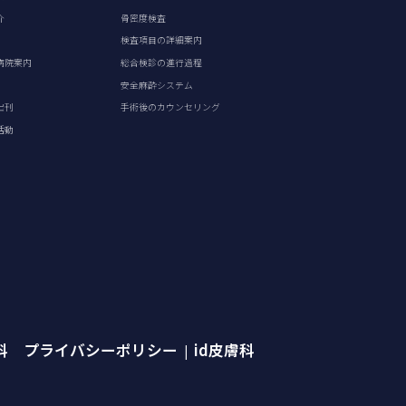
介
骨密度検査
検査項目の詳細案内
病院案内
総合検診の進行過程
安全麻酔システム
出刊
手術後のカウンセリング
活動
外科 プライバシーポリシー
id皮膚科
|