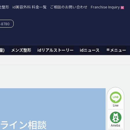
全整形
id美容外科 料金一覧
ご相談のお問い合わせ
Franchise Inquiry
-8780
量)
メンズ整形
idリアルストーリー
idニュース
メニュー
Line
ライン相談
Ameba