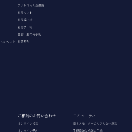
アナトミカル型豊胸
乳房リフト
乳房縮小術
乳房挙上術
豊胸・胸の再手術
らないリフト
乳頭整形
ご相談のお問い合わせ
コミュニティ
オンライン相談
日本人モニターのリアルな体験談
オンライン予約
手術日記と感謝の手紙