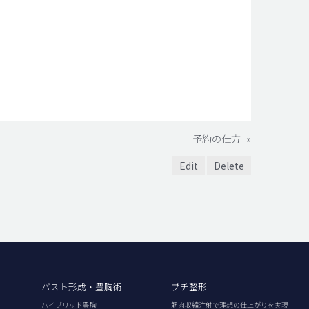
予約の仕方
»
Edit
Delete
バスト形成・豊胸術
プチ整形
ハイブリッド豊胸
筋肉収縮注射で理想の仕上がりを実現