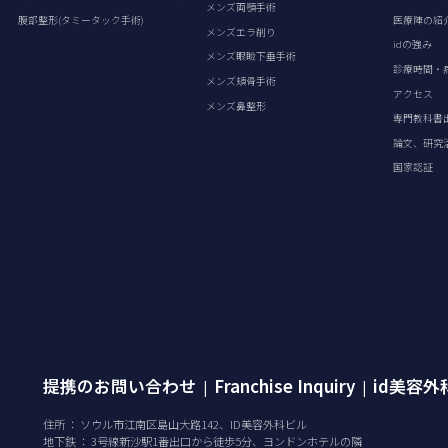
メンズ両顎手術
腹部整形(タミータック手術)
医療陣の紹
メンズエラ削り
idの強み
メンズ眼瞼下垂手術
診療時間・
メンズ頬骨手術
アクセス
メンズ鼻整形
専門教科書
論文、研究
国家認証
提携のお問い合わせ
Franchise Inquiry
id美容
|
|
住所 ： ソウル市江南区島山大路142、ID美容外科ビル
地下鉄 ： 3号線新沙駅1番出口から徒歩5分、ヨンドンホテルの隣