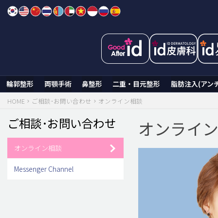
Skip
to
content
輪郭整形
両顎手術
鼻整形
二重・目元整形
脂肪注入(アン
HOME
ご相談･お問い合わせ
オンライン相談
ご相談･お問い合わせ
オンライ
オンライン相談
Messenger Channel