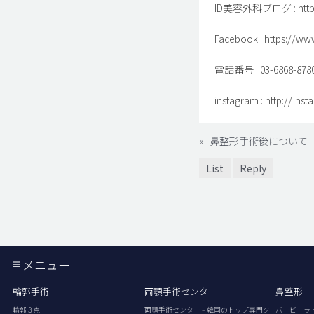
ID美容外科ブログ : http://
Facebook : https://ww
電話番号 : 03-6868-
instagram : http://in
«
鼻整形手術後について
List
Reply
メニュー
輪郭手術
両顎手術センター
鼻整形
輪郭３点
両顎手術センター – 韓国のトップ専門ク
バービーラ