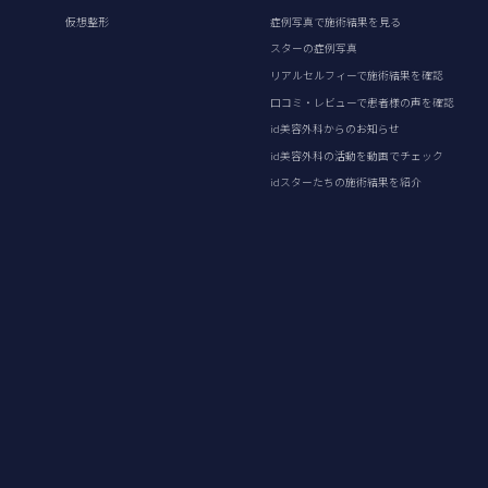
仮想整形
症例写真で施術結果を見る
スターの症例写真
リアルセルフィーで施術結果を確認
口コミ・レビューで患者様の声を確認
id美容外科からのお知らせ
id美容外科の活動を動画でチェック
idスターたちの施術結果を紹介