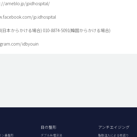
ameblo.jp/jpidhospital/
w.facebook.com/jp.idhospital
8780(日本からかける場合) 010-8874-5091(韓国からかける場合)
stagram.com/idbyouin
目の整形
アンチエイジング
イン鼻整形
ダブル糸埋没法
脂肪注入による若返り