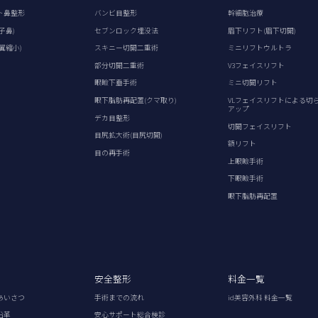
ト鼻整形
バンビ目整形
幹細胞治療
子鼻)
セブンロック埋没法
眉下リフト(眉下切開)
翼縮小)
スキニー切開二重術
ミニリフトウルトラ
部分切開二重術
V3フェイスリフト
眼瞼下垂手術
ミニ切開リフト
眼下脂肪再配置(クマ取り)
VLフェイスリフトによる切
アップ
デカ目整形
切開フェイスリフト
目尻拡大術(目尻切開)
額リフト
目の再手術
上眼瞼手術
下眼瞼手術
眼下脂肪再配置
安全整形
料金一覧
あいさつ
手術までの流れ
id美容外科 料金一覧
沿革
安心サポート総合検診