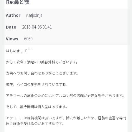
Re:鼻と顎
脂肪吸引 (大容量)
Author
rlatjsdnjs
メンズ整形
Date
2018-04-06 01:41
idリアルストーリー
Views
6060
idニュース
病院紹介
はじめまして＾＾
安全整形
安心・安全・満足のID美容外科でございます。
料金一覧
当院へのお問い合わせありがとうございます。
ご相談のお問い合わせ
現在、ハイコの施術をされていますね。
アテコールの施術のためにはヒアルロン酸の溶解が必要な場合があります。
そして、維持機関は個人差はあります。
アテコールは維持機関は長いですが、除去が難しいため、経験の豊富な専門
医に施術を受けるのがおすすめです。