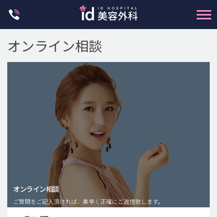
Skip
to
content
オンライン相談
輪郭整形
両顎手術
鼻整形
二重・目元整形
脂肪注入(アンチエイジング)
オンライン相談
豊胸手術・バストアップ
ご質問をご記入頂ければ、素早く正確にご返信致します。
プチ整形