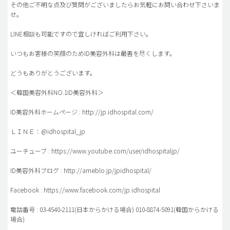
その他ご不明な点及び質問がございましたらお気軽にお問い合わせ下さいま
せ。
LINE相談も可能ですので宜しければご利用下さい。
いつもお客様の笑顔のためID美容外科は最善を尽くします。
どうもありがとうございます。
＜韓国美容外科NO.1ID美容外科＞
ID美容外科ホームページ : http://jp.idhospital.com/
ＬＩＮＥ：@idhospital_jp
ユーチューブ : https://www.youtube.com/user/idhospitaljp/
ID美容外科ブログ : http://ameblo.jp/jpidhospital/
Facebook : https://www.facebook.com/jp.idhospital
電話番号 : 03-4540-2111(日本からかける場合) 010-8874-5091(韓国からかける
場合)