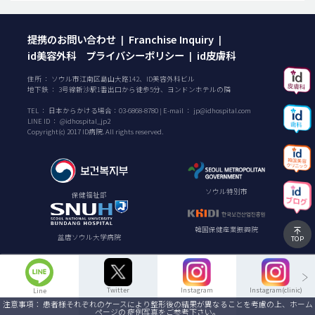
提携のお問い合わせ
Franchise Inquiry
|
|
id美容外科 プライバシーポリシー
id皮膚科
|
住所 ： ソウル市江南区島山大路142、ID美容外科ビル
地下鉄 ： 3号線新沙駅1番出口から徒歩5分、ヨンドンホテルの隣
TEL ：
日本からかける場合：
03-6868-8780
| E-mail ：
jp@idhospital.com
LINE ID ： @idhospital_jp2
Copyright(c) 2017 ID病院. All rights reserved.
ソウル特別市
保健福祉部
韓国保健産業振興院
盆唐ソウル大学病院
TOP
Twitter
Instagram
Instagram(clinic)
Line
注意事項： 患者様それぞれのケースにより整形後の結果が異なることを考慮の上、ホーム
ページの 症例写真をご参考下さい。