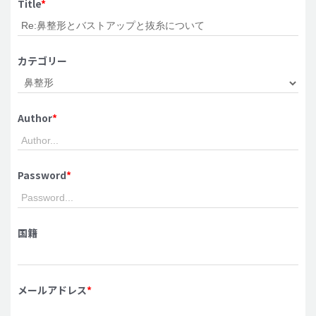
Title
*
脂肪吸引 (大容量)
メンズ整形
カテゴリー
idリアルストーリー
idニュース
Author
*
病院紹介
安全整形
料金一覧
Password
*
ご相談のお問い合わせ
国籍
メールアドレス
*