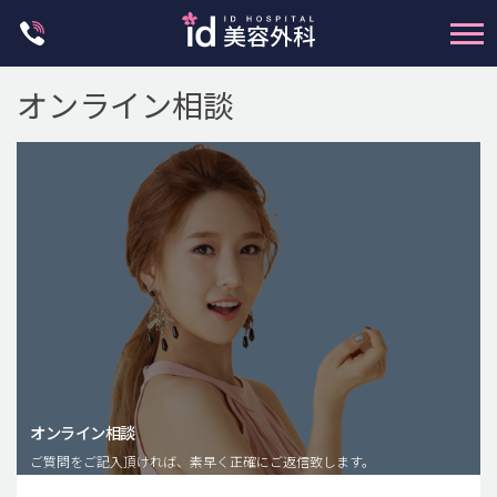
Skip
to
content
オンライン相談
輪郭整形
両顎手術
鼻整形
二重・目元整形
脂肪注入(アンチエイジング)
オンライン相談
豊胸手術・バストアップ
ご質問をご記入頂ければ、素早く正確にご返信致します。
プチ整形