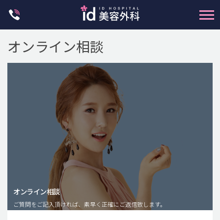
Skip
to
content
オンライン相談
輪郭整形
両顎手術
鼻整形
二重・目元整形
脂肪注入(アンチエイジング)
オンライン相談
豊胸手術・バストアップ
ご質問をご記入頂ければ、素早く正確にご返信致します。
プチ整形