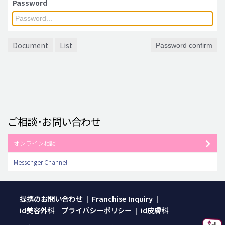
Password
脂肪吸引 (大容量)
メンズ整形
Document
List
Password confirm
idリアルストーリー
idニュース
病院紹介
安全整形
ご相談･お問い合わせ
料金一覧
ご相談のお問い合わせ
オンライン相談
Messenger Channel
提携のお問い合わせ
Franchise Inquiry
|
|
id美容外科 プライバシーポリシー
id皮膚科
|