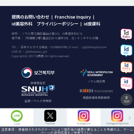
提携のお問い合わせ
Franchise Inquiry
|
|
id美容外科 プライバシーポリシー
id皮膚科
|
住所 ： ソウル市江南区島山大路142、ID美容外科ビル
地下鉄 ： 3号線新沙駅1番出口から徒歩5分、ヨンドンホテルの隣
TEL ：
日本からかける場合：
03-6868-8780
| E-mail ：
jp@idhospital.com
LINE ID ： @idhospital_jp2
Copyright(c) 2017 ID病院. All rights reserved.
ソウル特別市
保健福祉部
韓国保健産業振興院
盆唐ソウル大学病院
TOP
Twitter
Instagram
Instagram(clinic)
Line
注意事項： 患者様それぞれのケースにより整形後の結果が異なることを考慮の上、ホーム
ページの 症例写真をご参考下さい。