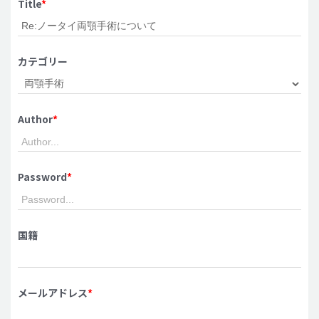
Title
*
脂肪吸引 (大容量)
メンズ整形
カテゴリー
idリアルストーリー
idニュース
Author
*
病院紹介
安全整形
料金一覧
Password
*
ご相談のお問い合わせ
国籍
メールアドレス
*