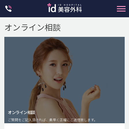
Skip
to
content
オンライン相談
輪郭整形
両顎手術
鼻整形
二重・目元整形
脂肪注入(アンチエイジング)
オンライン相談
豊胸手術・バストアップ
ご質問をご記入頂ければ、素早く正確にご返信致します。
プチ整形