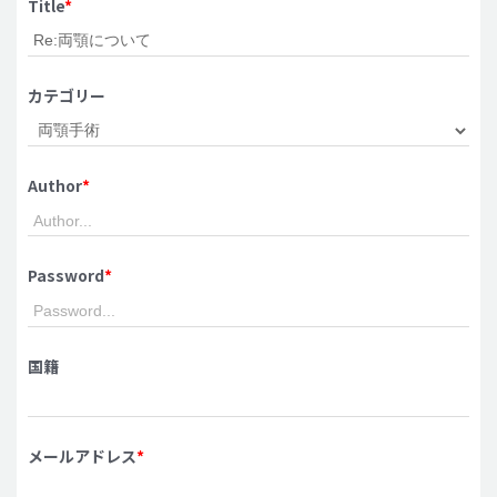
Title
*
脂肪吸引 (大容量)
メンズ整形
カテゴリー
idリアルストーリー
idニュース
Author
*
病院紹介
安全整形
料金一覧
Password
*
ご相談のお問い合わせ
国籍
メールアドレス
*