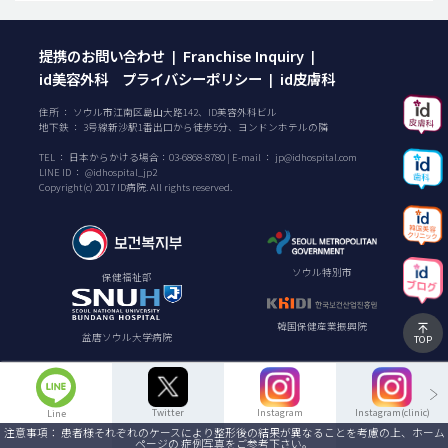
提携のお問い合わせ
Franchise Inquiry
|
|
id美容外科 プライバシーポリシー
id皮膚科
|
住所 ： ソウル市江南区島山大路142、ID美容外科ビル
地下鉄 ： 3号線新沙駅1番出口から徒歩5分、ヨンドンホテルの隣
TEL ：
日本からかける場合：
03-6868-8780
| E-mail ：
jp@idhospital.com
LINE ID ： @idhospital_jp2
Copyright(c) 2017 ID病院. All rights reserved.
ソウル特別市
保健福祉部
韓国保健産業振興院
盆唐ソウル大学病院
TOP
Twitter
Instagram
Instagram(clinic)
Line
注意事項： 患者様それぞれのケースにより整形後の結果が異なることを考慮の上、ホーム
ページの 症例写真をご参考下さい。