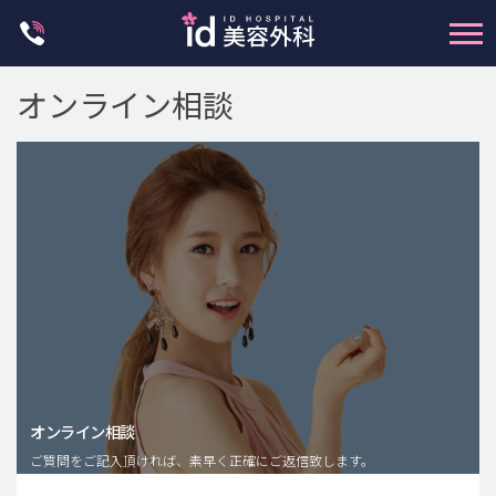
Skip
to
content
オンライン相談
輪郭整形
両顎手術
鼻整形
二重・目元整形
脂肪注入(アンチエイジング)
オンライン相談
豊胸手術・バストアップ
ご質問をご記入頂ければ、素早く正確にご返信致します。
プチ整形