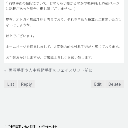
4)両顎手術の値段について、どのくらい掛かるのかの概算(もしWebページ
に記載があった場合、申し訳ございません。)
現在、オトガイ形成手術も考えており、それを含めた概算もご教示いただけ
ないでしょうか、
以上でございます。
ホームページを拝見しまして、大変魅力的な外科手術だと感じております。
お手数おかけしますが、ご確認よろしくお願い致します。
«
両顎手術や人中短縮手術をフェイスリフト前に
List
Reply
Edit
Delete
ご相談･お問い合わせ