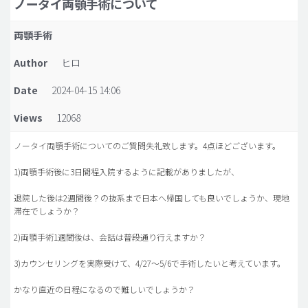
ノータイ両顎手術について
脂肪吸引 (大容量)
両顎手術
メンズ整形
Author
ヒロ
idリアルストーリー
Date
2024-04-15 14:06
idニュース
Views
12068
病院紹介
安全整形
ノータイ両顎手術についてのご質問失礼致します。4点ほどございます。
料金一覧
1)両顎手術後に3日間程入院するように記載がありましたが、
ご相談のお問い合わせ
退院した後は2週間後？の抜系まで日本へ帰国しても良いでしょうか、現地
滞在でしょうか？
2)両顎手術1週間後は、会話は普段通り行えますか？
3)カウンセリングを実際受けて、4/27〜5/6で手術したいと考えています。
かなり直近の日程になるので難しいでしょうか？