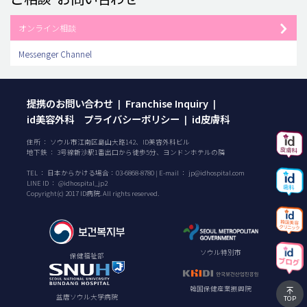
オンライン相談
Messenger Channel
提携のお問い合わせ
Franchise Inquiry
|
|
id美容外科 プライバシーポリシー
id皮膚科
|
住所 ： ソウル市江南区島山大路142、ID美容外科ビル
地下鉄 ： 3号線新沙駅1番出口から徒歩5分、ヨンドンホテルの隣
TEL ：
日本からかける場合：
03-6868-8780
| E-mail ：
jp@idhospital.com
LINE ID ： @idhospital_jp2
Copyright(c) 2017 ID病院. All rights reserved.
ソウル特別市
保健福祉部
韓国保健産業振興院
盆唐ソウル大学病院
TOP