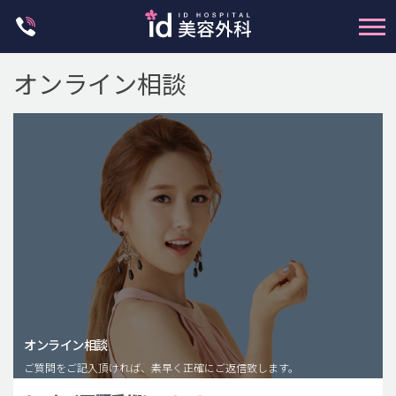
Skip
to
content
オンライン相談
輪郭整形
両顎手術
鼻整形
二重・目元整形
脂肪注入(アンチエイジング)
オンライン相談
豊胸手術・バストアップ
ご質問をご記入頂ければ、素早く正確にご返信致します。
プチ整形