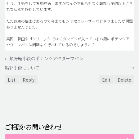
もう、手術をして五年経過しますがなんの不都合もなく輪郭も予想以上にき
れな状態で感謝しています。
ただお肌の悩まはあるので今までもシミ取りレーザーなどやりましたが問題
ありませんでした。
実際、韓国やidクリニック ではチタンピンが入っているお顔にポテンツア
やダーマペンは問題なく行われているのでしょうか？
«
頬骨縮小後のポテンツアやダーマペン
輪郭手術について
»
List
Reply
Edit
Delete
ご相談･お問い合わせ