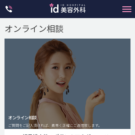
Skip
to
content
オンライン相談
輪郭整形
両顎手術
鼻整形
二重・目元整形
脂肪注入(アンチエイジング)
オンライン相談
豊胸手術・バストアップ
ご質問をご記入頂ければ、素早く正確にご返信致します。
プチ整形