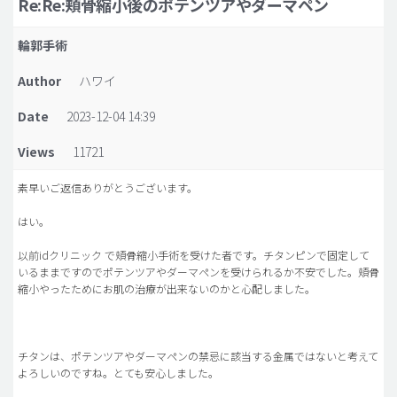
Re:Re:頬骨縮小後のポテンツアやダーマペン
脂肪吸引 (大容量)
輪郭手術
メンズ整形
Author
ハワイ
idリアルストーリー
Date
2023-12-04 14:39
idニュース
Views
11721
病院紹介
安全整形
素早いご返信ありがとうございます。
料金一覧
はい。
ご相談のお問い合わせ
以前idクリニック で頬骨縮小手術を受けた者です。チタンピンで固定して
いるままですのでポテンツアやダーマペンを受けられるか不安でした。頬骨
縮小やったためにお肌の治療が出来ないのかと心配しました。
チタンは、ポテンツアやダーマペンの禁忌に該当する金属ではないと考えて
よろしいのですね。とても安心しました。