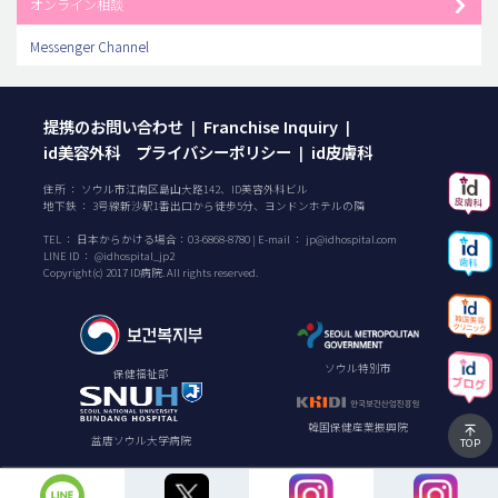
オンライン相談
Messenger Channel
提携のお問い合わせ
Franchise Inquiry
|
|
id美容外科 プライバシーポリシー
id皮膚科
|
住所 ： ソウル市江南区島山大路142、ID美容外科ビル
地下鉄 ： 3号線新沙駅1番出口から徒歩5分、ヨンドンホテルの隣
TEL ：
日本からかける場合：
03-6868-8780
| E-mail ：
jp@idhospital.com
LINE ID ： @idhospital_jp2
Copyright(c) 2017 ID病院. All rights reserved.
ソウル特別市
保健福祉部
韓国保健産業振興院
盆唐ソウル大学病院
TOP