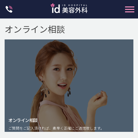
Skip
to
content
オンライン相談
輪郭整形
両顎手術
鼻整形
二重・目元整形
脂肪注入(アンチエイジング)
オンライン相談
豊胸手術・バストアップ
ご質問をご記入頂ければ、素早く正確にご返信致します。
プチ整形