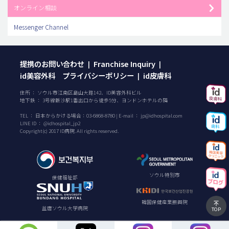
オンライン相談
Messenger Channel
提携のお問い合わせ
Franchise Inquiry
|
|
id美容外科 プライバシーポリシー
id皮膚科
|
住所 ： ソウル市江南区島山大路142、ID美容外科ビル
地下鉄 ： 3号線新沙駅1番出口から徒歩5分、ヨンドンホテルの隣
TEL ：
日本からかける場合：
03-6868-8780
| E-mail ：
jp@idhospital.com
LINE ID ： @idhospital_jp2
Copyright(c) 2017 ID病院. All rights reserved.
ソウル特別市
保健福祉部
韓国保健産業振興院
盆唐ソウル大学病院
TOP