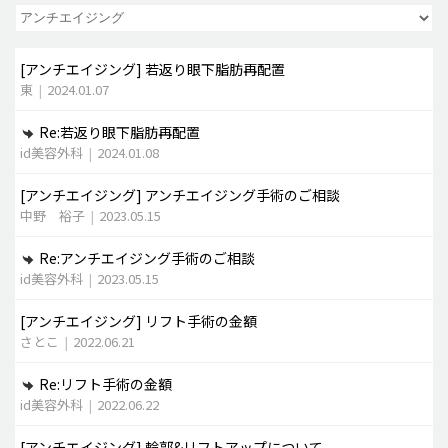
脂肪吸引 (大容量)
[アンチエイジング]
若返り眼下脂肪再配置
メンズ整形
東
|
2024.01.07
idリアルストーリー
Re:若返り眼下脂肪再配置
idニュース
id美容外科
|
2024.01.08
病院紹介
[アンチエイジング]
アンチエイジング手術のご相談
安全整形
中野 裕子
|
2023.05.15
料金一覧
Re:アンチエイジング手術のご相談
ご相談のお問い合わせ
id美容外科
|
2023.05.15
[アンチエイジング]
リフト手術の金額
さとこ
|
2022.06.21
Re:リフト手術の金額
id美容外科
|
2022.06.22
[アンチエイジング]
輪郭&リフトアップについて