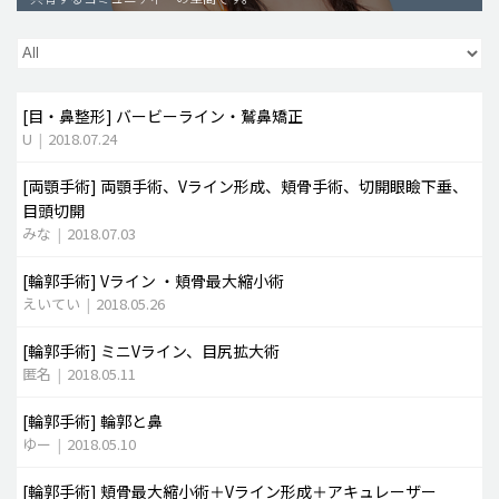
脂肪吸引 (大容量)
メンズ整形
[目・鼻整形]
バービーライン・鷲鼻矯正
idリアルストーリー
U
|
2018.07.24
idニュース
[両顎手術]
両顎手術、Vライン形成、頬骨手術、切開眼瞼下垂、
病院紹介
目頭切開
安全整形
みな
|
2018.07.03
料金一覧
[輪郭手術]
Vライン ・頬骨最大縮小術
えいてい
|
2018.05.26
ご相談のお問い合わせ
[輪郭手術]
ミニVライン、目尻拡大術
匿名
|
2018.05.11
[輪郭手術]
輪郭と鼻
ゆー
|
2018.05.10
[輪郭手術]
頬骨最大縮小術＋Vライン形成＋アキュレーザー