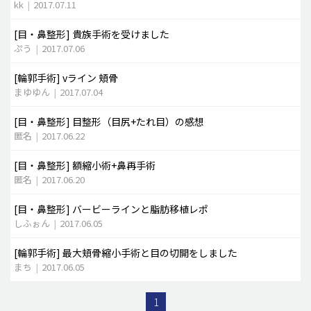
kk
|
2017.07.11
[目・鼻整形]
貴族手術を受けました
ぷう
|
2017.07.06
[輪郭手術]
vライン 頬骨
まゆゆん
|
2017.07.04
[目・鼻整形]
目整形（目尻+たれ目）の感想
匿名
|
2017.06.22
[目・鼻整形]
額縮小術+鼻再手術
匿名
|
2017.06.20
[目・鼻整形]
バービーラインと脂肪移植レポ
しふぉん
|
2017.06.05
[輪郭手術]
最大頬骨縮小手術と目の切開をしました
まち
|
2017.06.05
1