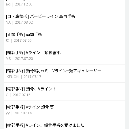
aki
|
2017.12.05
[目・鼻整形]
バービーライン 鼻再手術
NA
|
2017.08.02
[両顎手術]
両顎手術
ゆ
|
2017.07.20
[輪郭手術]
Vライン 頬骨縮小
MS
|
2017.07.20
[輪郭手術]
頬骨縮小+ミニVライン+頬アキュレーザー
IKEUCHI
|
2017.07.17
[輪郭手術]
頬骨、Vライン！
O
|
2017.07.15
[輪郭手術]
vライン 頬骨 等
yy
|
2017.07.14
[輪郭手術]
Vライン、頬骨手術を受けました