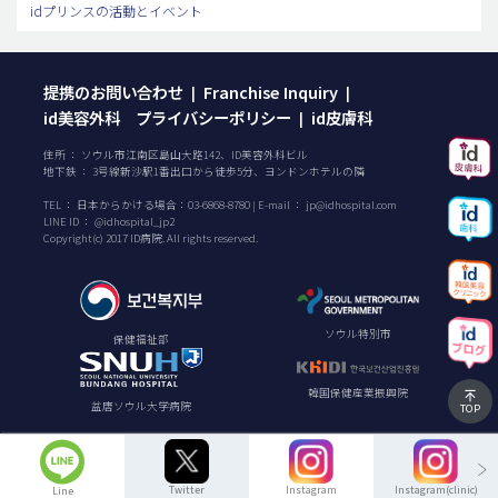
idプリンスの活動とイベント
提携のお問い合わせ
Franchise Inquiry
|
|
id美容外科 プライバシーポリシー
id皮膚科
|
住所 ： ソウル市江南区島山大路142、ID美容外科ビル
地下鉄 ： 3号線新沙駅1番出口から徒歩5分、ヨンドンホテルの隣
TEL ：
日本からかける場合：
03-6868-8780
| E-mail ：
jp@idhospital.com
LINE ID ： @idhospital_jp2
Copyright(c) 2017 ID病院. All rights reserved.
ソウル特別市
保健福祉部
韓国保健産業振興院
盆唐ソウル大学病院
TOP
Twitter
Instagram
Instagram(clinic)
Line