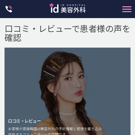
Skip
to
content
口コミ・レビューで患者様の声を
確認
輪郭整形
両顎手術
鼻整形
二重・目元整形
脂肪注入(アンチエイジング)
口コミ・レビュー
豊胸手術・バストアップ
お客様が直接韓国id美容外科の手術情報と感想を書き込み
共有するコミュニティーの空間です。
プチ整形