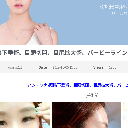
韓国id美容外
リアルな
瞼下垂術、目頭切開、目尻拡大術、バービーライン
r
kaana218
Date
2017-11-06 15:30
Views
5701
ハン・ソナ/眼瞼下垂術、目頭切開、目尻拡大術、バー
[手術前]