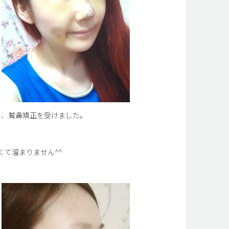
形、鷲鼻矯正を受けました。
て溜まりません^^