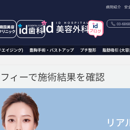
病院紹介
安
03-6868
チエイジング)
豊胸手術・バストアップ
プチ整形
脂肪吸引 (大容
フィーで施術結果を確認
リア