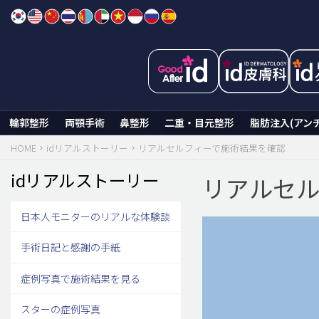
Skip
to
content
輪郭整形
両顎手術
鼻整形
二重・目元整形
脂肪注入(アン
HOME
idリアルストーリー
リアルセルフィーで施術結果を確認
idリアルストーリー
リアルセル
日本人モニターのリアルな体験談
手術日記と感謝の手紙
症例写真で施術結果を見る
スターの症例写真