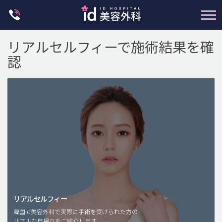
Skip
to
content
リアルセルフィーで施術結果を確
認
輪郭整形
両顎手術
鼻整形
二重・目元整形
脂肪注入(アンチエイジング)
リアルセルフィー
豊胸手術・バストアップ
韓国id美容外科で実際に手術を受けられた方の
リアルな自撮りをご紹介します。
プチ整形