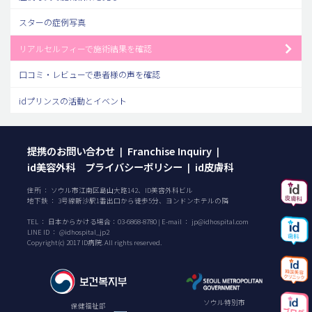
スターの症例写真
リアルセルフィーで施術結果を確認
口コミ・レビューで患者様の声を確認
idプリンスの活動とイベント
提携のお問い合わせ
Franchise Inquiry
|
|
id美容外科 プライバシーポリシー
id皮膚科
|
住所 ： ソウル市江南区島山大路142、ID美容外科ビル
地下鉄 ： 3号線新沙駅1番出口から徒歩5分、ヨンドンホテルの隣
TEL ：
日本からかける場合：
03-6868-8780
| E-mail ：
jp@idhospital.com
LINE ID ： @idhospital_jp2
Copyright(c) 2017 ID病院. All rights reserved.
ソウル特別市
保健福祉部