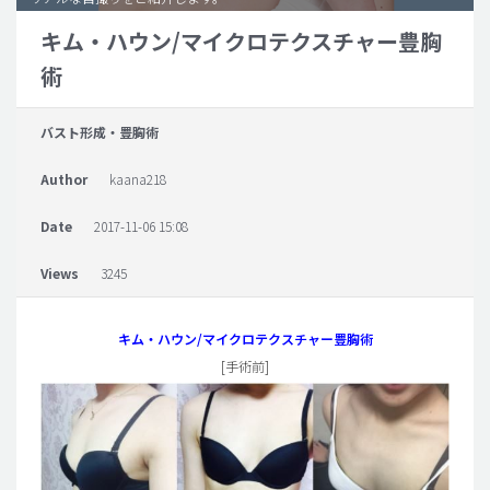
キム・ハウン/マイクロテクスチャー豊胸
脂肪吸引 (大容量)
術
メンズ整形
idリアルストーリー
バスト形成・豊胸術
idニュース
Author
kaana218
病院紹介
安全整形
Date
2017-11-06 15:08
料金一覧
Views
3245
ご相談のお問い合わせ
キム・ハウン/マイクロテクスチャー豊胸術
[手術前]