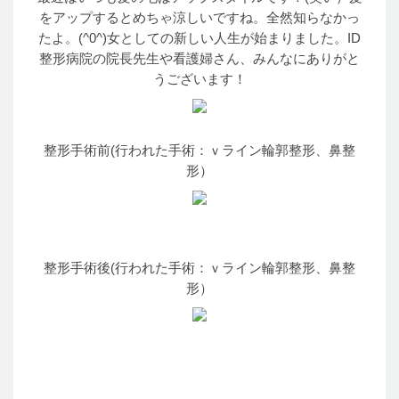
をアップするとめちゃ
涼
しいですね
。
全然知
らなかっ
たよ
。
(^0^
)
女
としての
新
しい
人生
が
始
まりました
。
ID
整形病院
の
院長先生
や
看護婦
さん
、
みんなにありがと
うございます！
整形手術
前
(
行
われた
手術
：ｖ
ライン輪郭整形
、
鼻整
形
）
整形手術後
(
行
われた
手術
：ｖ
ライン輪郭整形
、
鼻整
形
）