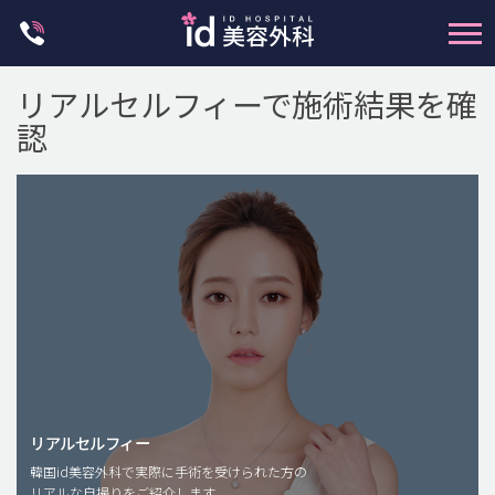
Skip
to
content
リアルセルフィーで施術結果を確
認
輪郭整形
両顎手術
鼻整形
二重・目元整形
脂肪注入(アンチエイジング)
リアルセルフィー
豊胸手術・バストアップ
韓国id美容外科で実際に手術を受けられた方の
リアルな自撮りをご紹介します。
プチ整形