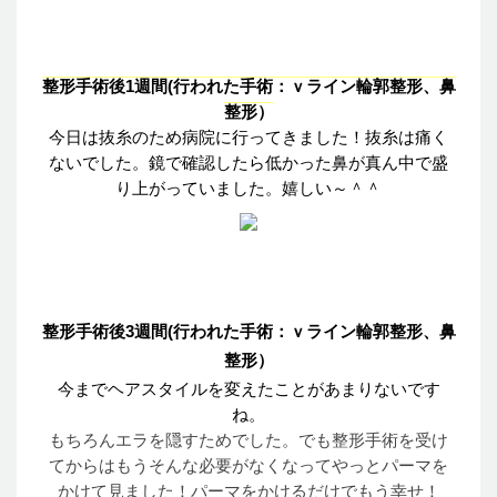
整形手術後
1
週間
(
行
われた
手術
：ｖ
ライン輪郭整形
、
鼻
整形
）
今日
は
抜糸
のため
病院
に
行
ってきました
！
抜糸
は
痛
く
ないでした
。
鏡
で
確認
したら
低
かった
鼻
が
真
ん
中
で
盛
り
上
がっていました
。
嬉
しい
～
＾＾
整形手術後3
週間
(
行
われた
手術
：ｖ
ライン輪郭整形
、
鼻
整形
）
今
までヘアスタイルを
変
えたことが
あまりないです
ね
。
もちろんエラを
隠
すためでした
。
でも
整形手術
を
受
け
てからはもうそんな
必要
がなくなってやっとパーマを
かけて
見
ました
！
パーマをかけるだけでもう
幸
せ
！