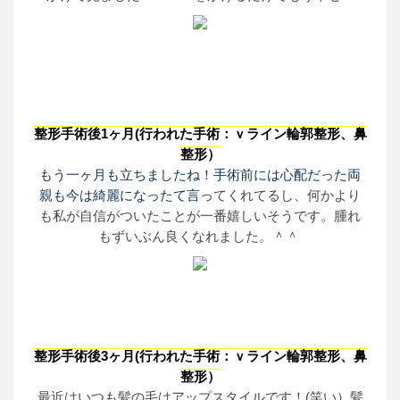
整形手術後
1
ヶ
月
(
行
われた
手術
：ｖ
ライン輪郭整形
、
鼻
整形
）
もう
一
ヶ
月
も
立
ちましたね
！
手術前
には
心配
だった
両
親
も
今
は
綺麗
になったて
言
っ
てくれてるし
、
何
かより
も
私
が
自信
がついたことが
一番嬉
しいそうです
。
腫
れ
もずいぶん
良
くなれました
。
＾＾
整形手術後
3
ヶ
月
(
行
われた
手術
：ｖ
ライン輪郭整形
、
鼻
整形
）
最近
はいつも
髪
の
毛
はアップスタイルです
！
(
笑
い
）
髪