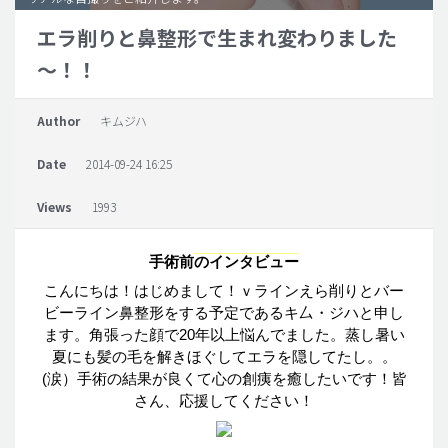
エラ削りと鼻整形で生まれ変わりました
脂肪吸引 (大容量)
～！！
メンズ整形
idリアルストーリー
Author
キムジハ
idニュース
Date
2014-09-24 16:25
病院紹介
安全整形
Views
1993
料金一覧
手術前
の
インタビュー
ご相談のお問い合わせ
こんにちは
！
はじめまして
！ｖ
ラインえら
削
りとバー
ビーライン
鼻整形
をする
予定
であるキ
厶
・ジハと
申
し
ます
。
角張
った
顔
で
20
年以上悩
んでました
。
蒸
し
暑
い
夏
にも
髪
の
毛
を
解
きほぐしてエラを
隠
してたし
。。
(
涙
）
手術
の
結果
が
良
くて
心
の
創痍
を
癒
したいです
！
皆
さん
、
応援
してください
！