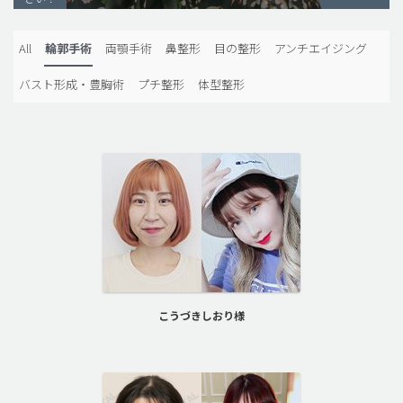
脂肪吸引 (大容量)
All
輪郭手術
両顎手術
鼻整形
目の整形
アンチエイジング
メンズ整形
バスト形成・豊胸術
プチ整形
体型整形
idリアルストーリー
idニュース
病院紹介
安全整形
料金一覧
ご相談のお問い合わせ
こうづきしおり様