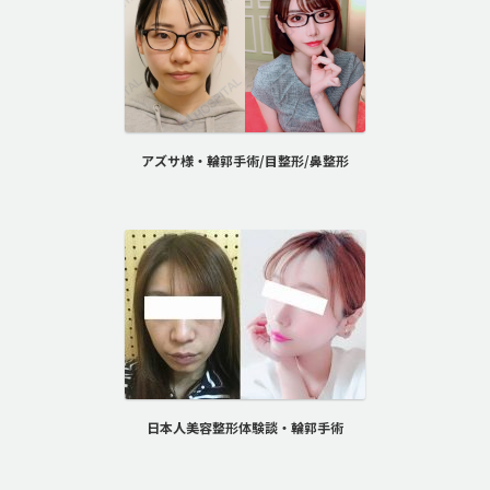
アズサ様・輪郭手術/目整形/鼻整形
日本人美容整形体験談・輪郭手術