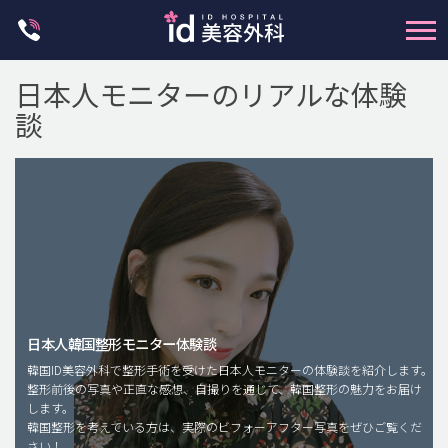
Skip
to
content
日本人モニターのリアルな体験
談
輪郭整形
両顎手術
鼻整形
日本人韓国整形モニター体験談
二重・目元整形
韓国ID美容外科で整形手術を受けた日本人モニターの体験談を紹介します。
脂肪注入(アンチエイジング)
整形前後の写真や正直な感想、自撮りを通じて、韓国整形の魅力をお届け
します。
豊胸手術・バストアップ
韓国整形を考えている方は、実際のビフォーアフター写真をぜひご覧くだ
さい！
プチ整形