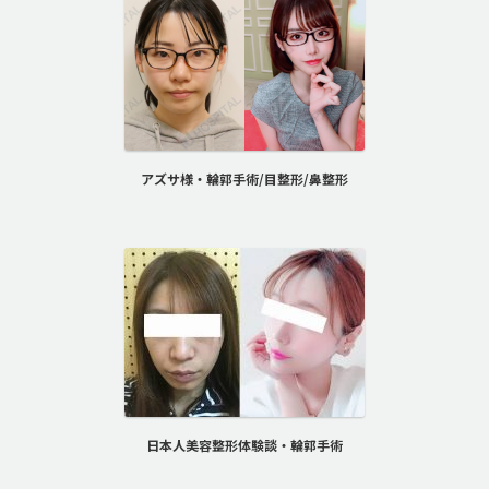
アズサ様・輪郭手術/目整形/鼻整形
日本人美容整形体験談・輪郭手術