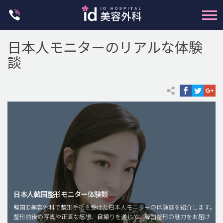
Skip
to
content
日本人モニターのリアルな体験
談
輪郭整形
両顎手術
鼻整形
二重・目元整形
脂肪注入(アンチエイジング)
日本人韓国整形モニター体験談
豊胸手術・バストアップ
韓国ID美容外科で整形手術を受けた日本人モニターの体験談を紹介します。
整形前後の写真や正直な感想、自撮りを通じて、韓国整形の魅力をお届け
プチ整形