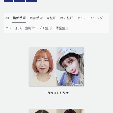
All
輪郭手術
両顎手術
鼻整形
目の整形
アンチエイジング
バスト形成・豊胸術
プチ整形
体型整形
こうづきしおり様