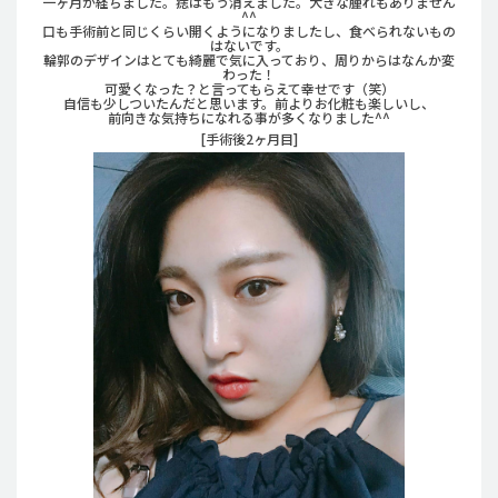
一ヶ月が経ちました。痣はもう消えました。大きな腫れもありません
^^
口も手術前と同じくらい開くようになりましたし、食べられないもの
はないです。
輪郭のデザインはとても綺麗で気に入っており、周りからはなんか変
わった！
可愛くなった？と言ってもらえて幸せです（笑）
自信も少しついたんだと思います。前よりお化粧も楽しいし、
前向きな気持ちになれる事が多くなりました^^
[手術後2ヶ月目]