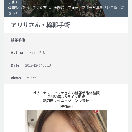
します。
韓国整形を考えている方は、実際のビフォーアフター写真をぜひご覧くだ
脂肪吸引 (大容量)
さい！
メンズ整形
アリサさん・輪郭手術
idリアルストーリー
輪郭手術
idニュース
病院紹介
Author
kaana218
安全整形
Date
2017-12-07 13:13
料金一覧
Views
51358
ご相談のお問い合わせ
idビーナス アリサさんの輪郭手術体験談
手術内容：Vライン形成
執刀医：イム・ジョンウ院長
[手術前]