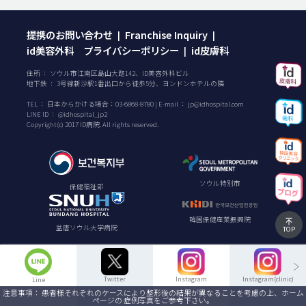
提携のお問い合わせ
Franchise Inquiry
|
|
id美容外科 プライバシーポリシー
id皮膚科
|
住所 ： ソウル市江南区島山大路142、ID美容外科ビル
地下鉄 ： 3号線新沙駅1番出口から徒歩5分、ヨンドンホテルの隣
TEL ：
日本からかける場合：
03-6868-8780
| E-mail ：
jp@idhospital.com
LINE ID ： @idhospital_jp2
Copyright(c) 2017 ID病院. All rights reserved.
ソウル特別市
保健福祉部
韓国保健産業振興院
盆唐ソウル大学病院
TOP
Twitter
Instagram
Instagram(clinic)
Line
注意事項： 患者様それぞれのケースにより整形後の結果が異なることを考慮の上、ホーム
ページの 症例写真をご参考下さい。