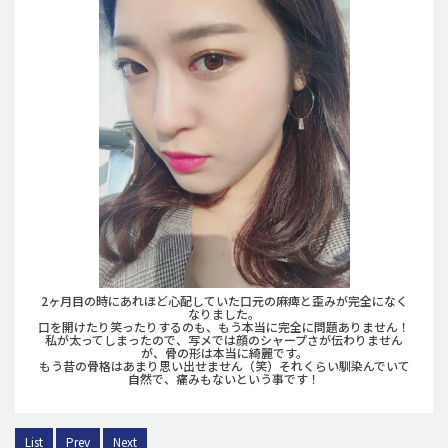
2ヶ月目の時にあれほど心配していた口元の麻痺と歪みが完全になく
なりました。
口を開けたり笑ったりするのも、もう本当に完全に問題ありません！
私が太ってしまったので、写メでは顔のシャープさが伝わりません
が、骨の形は本当に綺麗です。
もう昔の骨格はあまり思い出せません（笑）それくらい馴染んでいて
自然で、痛みもないという事です！
List
Prev
Next