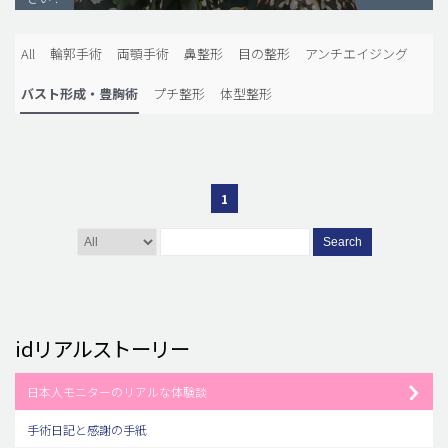
脂肪吸引 (大容量)
All
輪郭手術
両顎手術
鼻整形
目の整形
アンチエイジング
メンズ整形
バスト形成・豊胸術
プチ整形
体型整形
idリアルストーリー
idニュース
病院紹介
1
安全整形
料金一覧
Search
ご相談のお問い合わせ
idリアルストーリー
日本人モニターのリアルな体験談
手術日記と感謝の手紙