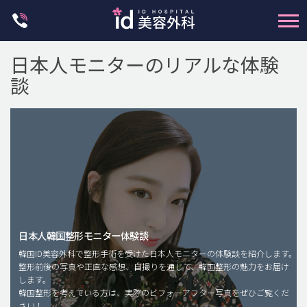
Skip
to
content
日本人モニターのリアルな体験
談
輪郭整形
両顎手術
鼻整形
日本人韓国整形モニター体験談
二重・目元整形
韓国ID美容外科で整形手術を受けた日本人モニターの体験談を紹介します。
脂肪注入(アンチエイジング)
整形前後の写真や正直な感想、自撮りを通じて、韓国整形の魅力をお届け
します。
豊胸手術・バストアップ
韓国整形を考えている方は、実際のビフォーアフター写真をぜひご覧くだ
さい！
プチ整形