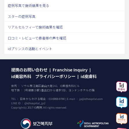
症例写真で施術結果を見る
スターの症例写真
リアルセルフィーで施術結果を確認
口コミ・レビューで患者様の声を確認
idプリンスの活動とイベント
提携のお問い合わせ
Franchise Inquiry
|
|
id美容外科 プライバシーポリシー
id皮膚科
|
住所 ： ソウル市江南区島山大路142、ID美容外科ビル
地下鉄 ： 3号線新沙駅1番出口から徒歩5分、ヨンドンホテルの隣
TEL ：
日本からかける場合：
03-6868-8780
| E-mail ：
jp@idhospital.com
LINE ID ： @idhospital_jp2
Copyright(c) 2017 ID病院. All rights reserved.