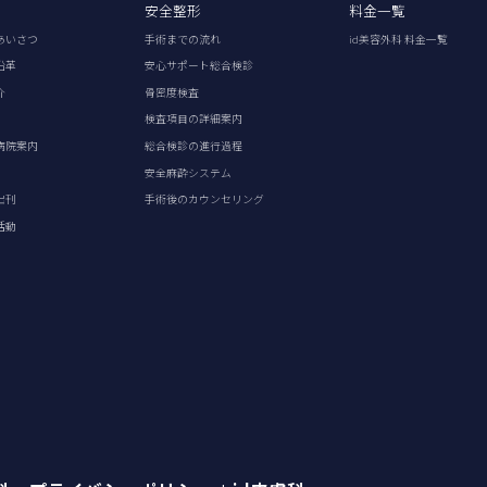
安全整形
料金一覧
あいさつ
手術までの流れ
id美容外科 料金一覧
沿革
安心サポート総合検診
介
骨密度検査
検査項目の詳細案内
病院案内
総合検診の進行過程
安全麻酔システム
出刊
手術後のカウンセリング
活動