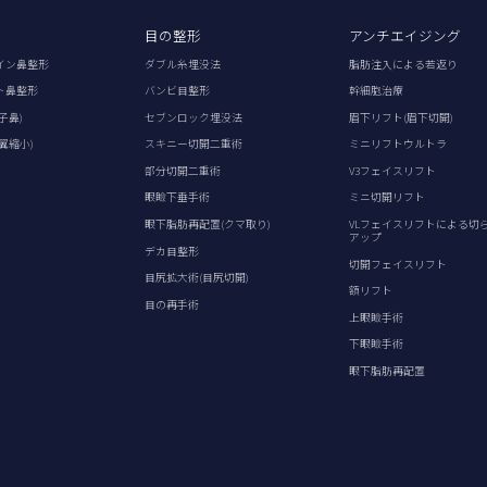
目の整形
アンチエイジング
イン鼻整形
ダブル糸埋没法
脂肪注入による若返り
ト鼻整形
バンビ目整形
幹細胞治療
子鼻)
セブンロック埋没法
眉下リフト(眉下切開)
翼縮小)
スキニー切開二重術
ミニリフトウルトラ
部分切開二重術
V3フェイスリフト
眼瞼下垂手術
ミニ切開リフト
眼下脂肪再配置(クマ取り)
VLフェイスリフトによる切
アップ
デカ目整形
切開フェイスリフト
目尻拡大術(目尻切開)
額リフト
目の再手術
上眼瞼手術
下眼瞼手術
眼下脂肪再配置