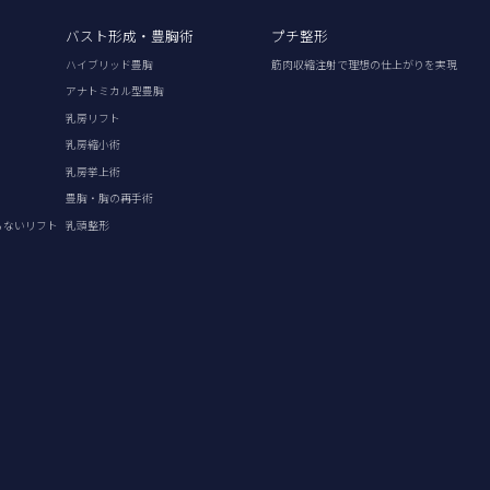
バスト形成・豊胸術
プチ整形
ハイブリッド豊胸
筋肉収縮注射で理想の仕上がりを実現
アナトミカル型豊胸
乳房リフト
乳房縮小術
乳房挙上術
豊胸・胸の再手術
らないリフト
乳頭整形