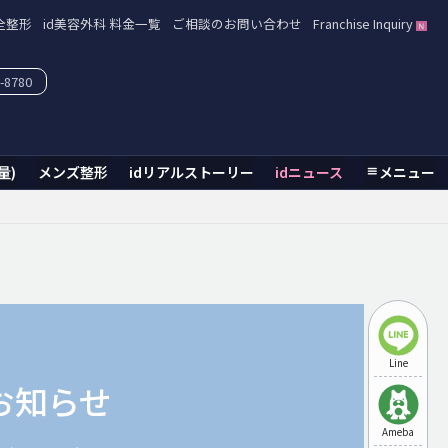
全整形
id美容外科 料金一覧
ご相談のお問い合わせ
Franchise Inquiry
-8780
量)
メンズ整形
idリアルストーリー
idニュース
メニュー
Line
お知らせ
Ameba