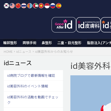
Skip
to
content
輪郭整形
両顎手術
鼻整形
二重・目元整形
脂肪注入(アン
HOME
idニュース
id美容外科からのお知らせ
idニュース
id美容外
id病院ブログで最新情報を確認
id美容外科のイベント情報
id美容外科の活動を動画でチェッ
ク