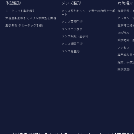
体型整形
メンズ整形
病院紹介
シークレット脂肪吸引
メンズ整形センターで男性の自信をサポ
代表院長ご
ート
大容量脂肪吸引でスリムな体型を実現
ビジョン・
メンズ両顎手術
腹部整形(タミータック手術)
医療陣の紹
メンズエラ削り
idの強み
メンズ眼瞼下垂手術
診療時間・
メンズ頬骨手術
アクセス
メンズ鼻整形
専門教科書
論文、研究
国家認証