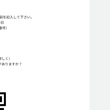
名前を記入して下さい。
○日
番号）
）
詳しく）
とがありますか？