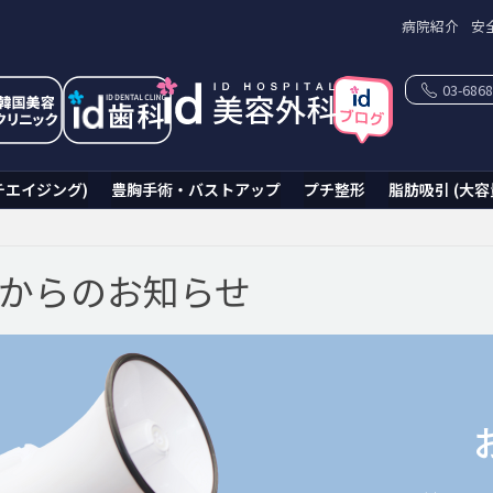
病院紹介
安
03-6868
チエイジング)
豊胸手術・バストアップ
プチ整形
脂肪吸引 (大容
科からのお知らせ