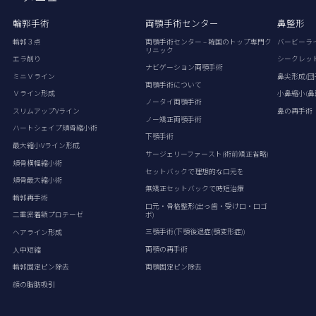
輪郭手術
両顎手術センター
鼻整形
輪郭３点
両顎手術センター – 韓国のトップ専門ク
バービーラ
リニック
エラ削り
シークレッ
ナビゲーション両顎手術
ミニＶライン
鼻尖形成(団
両顎手術について
Ｖライン形成
小鼻縮小(鼻
ノータイ両顎手術
スリムアップVライン
鼻の再手術
ノー矯正両顎手術
ハートシェイプ頬骨縮小術
下顎手術
最大縮小Vライン形成
サージェリーファースト(術前矯正省略)
頬骨横幅縮小術
セットバックで理想的な口元を
頬骨最大縮小術
無矯正セットバックで時短治療
輪郭再手術
口元・骨格整形(出っ歯・受け口・口ゴ
ボ)
二重密着額プロテーゼ
三顎手術(下顎後退症(顎変形症))
ヘアライン形成
両顎の再手術
人中短縮
両顎固定ピン除去
輪郭固定ピン除去
顔の脂肪吸引