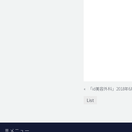
«
「id美容外科」2018
List
メニュー