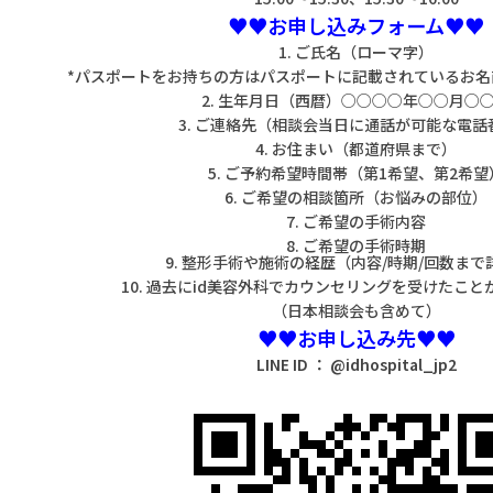
♥♥お申し込みフォーム♥♥
1. ご氏名（ローマ字）
*パスポートをお持ちの方はパスポートに記載されているお
2. 生年月日（西暦）○○○○年○○月○
3. ご連絡先（相談会当日に通話が可能な電話
4. お住まい（都道府県まで）
5. ご予約希望時間帯（第1希望、第2希望
6. ご希望の相談箇所（お悩みの部位）
7. ご希望の手術内容
8. ご希望の手術時期
9. 整形手術や施術の経歴（内容/時期/回数まで
10. 過去にid美容外科でカウンセリングを受けたこ
（日本相談会も含めて）
♥♥お申し込み先♥♥
LINE ID ： @idhospital_jp2