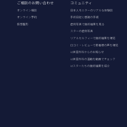
ご相談のお問い合わせ
コミュニティ
オンライン相談
日本人モニターのリアルな体験談
オンライン予約
手術日記と感謝の手紙
仮想整形
症例写真で施術結果を見る
スターの症例写真
リアルセルフィーで施術結果を確認
口コミ・レビューで患者様の声を確認
id美容外科からのお知らせ
id美容外科の活動を動画でチェック
idスターたちの施術結果を紹介