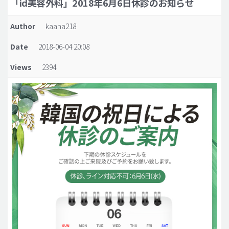
「id美容外科」2018年6月6日休診のお知らせ
脂肪吸引 (大容量)
Author
kaana218
メンズ整形
Date
2018-06-04 20:08
idリアルストーリー
Views
2394
idニュース
病院紹介
安全整形
料金一覧
ご相談のお問い合わせ