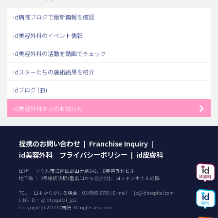
id病院ブログで最新情報を確認
id美容外科のイベント情報
id美容外科の活動を動画でチェック
idスターたちの施術結果を紹介
idブログ (旧)
id美容外科からのお知らせ
提携のお問い合わせ
Franchise Inquiry
|
|
id美容外科 プライバシーポリシー
id皮膚科
|
住所 ： ソウル市江南区島山大路142、ID美容外科ビル
地下鉄 ： 3号線新沙駅1番出口から徒歩5分、ヨンドンホテルの隣
TEL ：
日本からかける場合：
03-6868-8780
| E-mail ：
jp@idhospital.com
LINE ID ： @idhospital_jp2
Copyright(c) 2017 ID病院. All rights reserved.