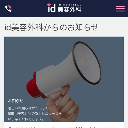
Skip
to
content
id美容外科からのお知らせ
輪郭整形
両顎手術
鼻整形
二重・目元整形
お知らせ
嬉しいお知らせがたっぷり!
脂肪注入(アンチエイジング)
韓国id美容外科の新しいニュースを
豊胸手術・バストアップ
いち早くお伝えします。
プチ整形