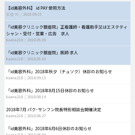
【id美容外科】 id PAY 使用方法
脂肪吸引 (大容量)
도영 이
|
2023.09.15
メンズ整形
「id美容クリニック銀座院」正看護師・看護助手又はエステティ
idリアルストーリー
シャン・受付・営業・広告 求人
kaana218
|
2018.05.30
idニュース
病院紹介
「id美容クリニック銀座院」医師 求人
kaana218
|
2018.05.30
安全整形
「id美容外科」2018年秋夕（チュソク）休診のお知らせ
料金一覧
kaana218
|
2018.09.13
ご相談のお問い合わせ
「id美容外科」2018年8月15日休診のお知らせ
kaana218
|
2018.08.14
2018年7月 パク･サンフン院長特別相談会開催決定
kaana218
|
2018.06.27
「id美容外科」2018年6月6日休診のお知らせ
kaana218
|
2018.06.04