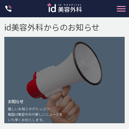
Skip
to
content
id美容外科からのお知らせ
輪郭整形
両顎手術
鼻整形
二重・目元整形
お知らせ
嬉しいお知らせがたっぷり!
脂肪注入(アンチエイジング)
韓国id美容外科の新しいニュースを
豊胸手術・バストアップ
いち早くお伝えします。
プチ整形