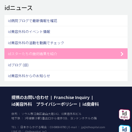
idニュース
id病院ブログで最新情報を確認
id美容外科のイベント情報
id美容外科の活動を動画でチェック
idスターたちの施術結果を紹介
idブログ (旧)
id美容外科からのお知らせ
提携のお問い合わせ
Franchise Inquiry
|
|
id美容外科 プライバシーポリシー
id皮膚科
|
住所 ： ソウル市江南区島山大路142、ID美容外科ビル
地下鉄 ： 3号線新沙駅1番出口から徒歩5分、ヨンドンホテルの隣
TEL ：
日本からかける場合：
03-6868-8780
| E-mail ：
jp@idhospital.com
LINE ID ： @idhospital_jp2