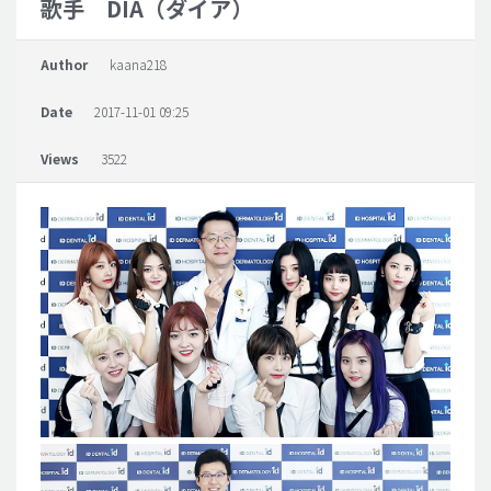
歌手 DIA（ダイア）
脂肪吸引 (大容量)
Author
kaana218
メンズ整形
Date
2017-11-01 09:25
idリアルストーリー
idニュース
Views
3522
病院紹介
安全整形
料金一覧
ご相談のお問い合わせ