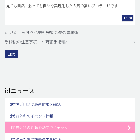
見ても自然、触っても自然を実現化した人気の高いプロテーゼです
Print
«
見た目も触り心地も完璧な夢の豊胸術
手術後の注意事項 ～両顎手術編～
»
List
idニュース
id病院ブログで最新情報を確認
id美容外科のイベント情報
id美容外科の活動を動画でチェック
idスターたちの施術結果を紹介