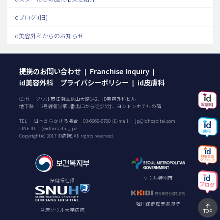
idブログ (旧)
id美容外科からのお知らせ
提携のお問い合わせ
Franchise Inquiry
|
|
id美容外科 プライバシーポリシー
id皮膚科
|
住所 ： ソウル市江南区島山大路142、ID美容外科ビル
地下鉄 ： 3号線新沙駅1番出口から徒歩5分、ヨンドンホテルの隣
TEL ：
日本からかける場合：
03-6868-8780
| E-mail ：
jp@idhospital.com
LINE ID ： @idhospital_jp2
Copyright(c) 2017 ID病院. All rights reserved.
ソウル特別市
保健福祉部
韓国保健産業振興院
盆唐ソウル大学病院
TOP