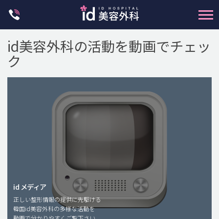
Skip
to
content
id美容外科の活動を動画でチェッ
ク
輪郭整形
両顎手術
鼻整形
二重・目元整形
脂肪注入(アンチエイジング)
id メディア
正しい整形情報の提供に先駆ける
豊胸手術・バストアップ
韓国id美容外科の多様な活動を
動画で分かりやすくご覧下さい。
プチ整形