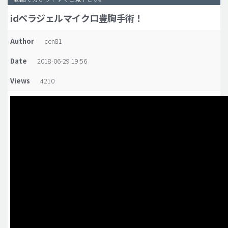
idベラジェルマイクロ豊胸手術！
脂肪吸引 (大容量)
メンズ整形
Author
cen81
idリアルストーリー
Date
2018-06-29 19:56
idニュース
Views
4210
病院紹介
安全整形
料金一覧
ご相談のお問い合わせ