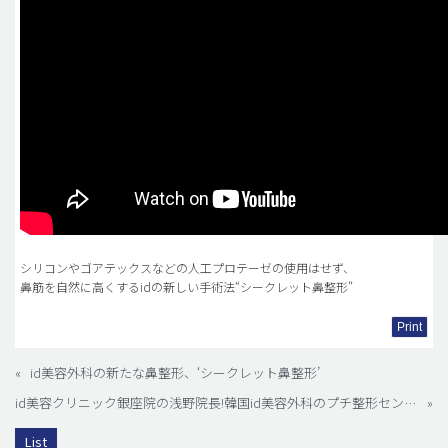
シリコンやゴアテックスなどの人工プロテーゼの使用はせず、
鼻筋を自然に高くするidの新しい手術法“シークレット鼻整形”
Print
«
id美容外科の新たな鼻整形、‘シークレット鼻整形’
id美容クリニック銀座院の浅野院長!韓国id美容外科のプチ整形センターに突撃！
»
List