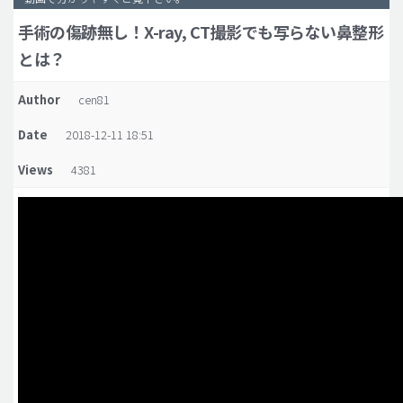
手術の傷跡無し！X-ray, CT撮影でも写らない鼻整形
脂肪吸引 (大容量)
とは？
メンズ整形
idリアルストーリー
Author
cen81
idニュース
Date
2018-12-11 18:51
病院紹介
Views
4381
安全整形
料金一覧
ご相談のお問い合わせ