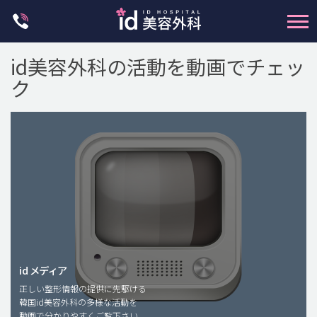
Skip
to
content
id美容外科の活動を動画でチェッ
ク
輪郭整形
両顎手術
鼻整形
二重・目元整形
脂肪注入(アンチエイジング)
id メディア
正しい整形情報の提供に先駆ける
豊胸手術・バストアップ
韓国id美容外科の多様な活動を
動画で分かりやすくご覧下さい。
プチ整形