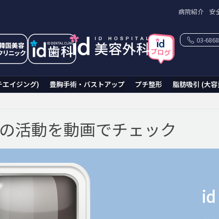
病院紹介
安
03-6868
チエイジング)
豊胸手術・バストアップ
プチ整形
脂肪吸引 (大容
科の活動を動画でチェック
i