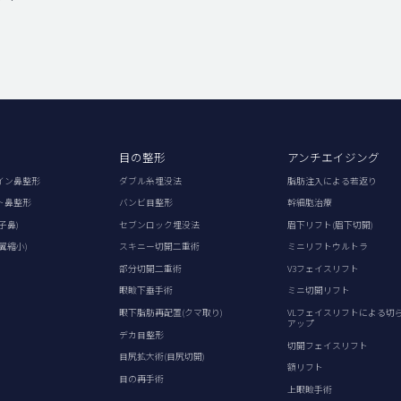
目の整形
アンチエイジング
イン鼻整形
ダブル糸埋没法
脂肪注入による若返り
ト鼻整形
バンビ目整形
幹細胞治療
子鼻)
セブンロック埋没法
眉下リフト(眉下切開)
翼縮小)
スキニー切開二重術
ミニリフトウルトラ
部分切開二重術
V3フェイスリフト
眼瞼下垂手術
ミニ切開リフト
眼下脂肪再配置(クマ取り)
VLフェイスリフトによる切
アップ
デカ目整形
切開フェイスリフト
目尻拡大術(目尻切開)
額リフト
目の再手術
上眼瞼手術