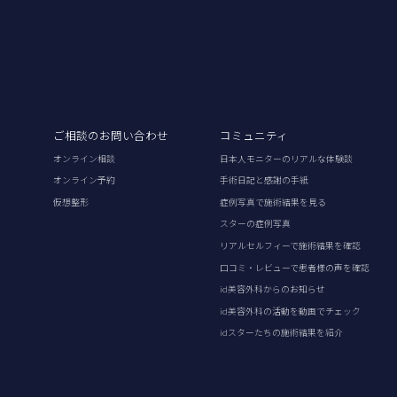
ご相談のお問い合わせ
コミュニティ
オンライン相談
日本人モニターのリアルな体験談
オンライン予約
手術日記と感謝の手紙
仮想整形
症例写真で施術結果を見る
スターの症例写真
リアルセルフィーで施術結果を確認
口コミ・レビューで患者様の声を確認
id美容外科からのお知らせ
id美容外科の活動を動画でチェック
idスターたちの施術結果を紹介