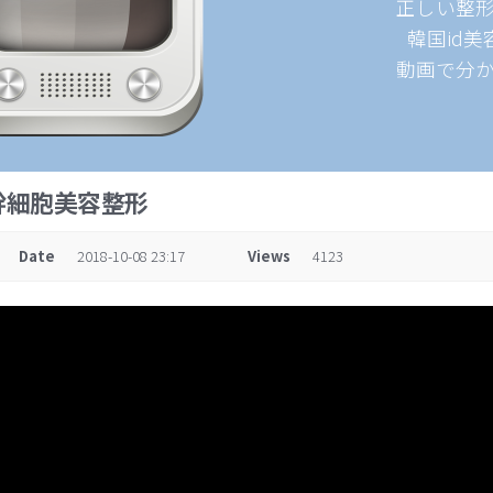
正しい整
韓国id
動画で分
幹細胞美容整形
Date
2018-10-08 23:17
Views
4123