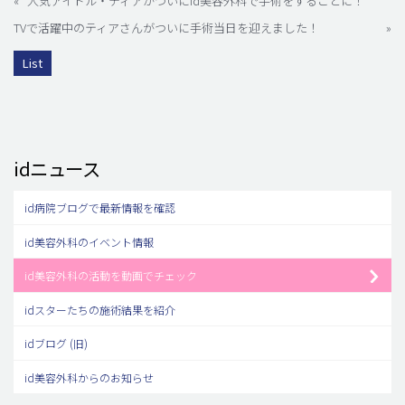
«
人気アイドル・ティアがついにid美容外科で手術をすることに！
TVで活躍中のティアさんがついに手術当日を迎えました！
»
List
idニュース
id病院ブログで最新情報を確認
id美容外科のイベント情報
id美容外科の活動を動画でチェック
idスターたちの施術結果を紹介
idブログ (旧)
id美容外科からのお知らせ