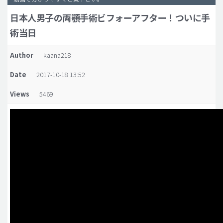
日本人男子の両顎手術ビフォーアフター！ついに手
脂肪吸引 (大容量)
術当日
メンズ整形
idリアルストーリー
Author
kaana218
idニュース
Date
2017-10-18 13:52
病院紹介
Views
5469
安全整形
料金一覧
ご相談のお問い合わせ