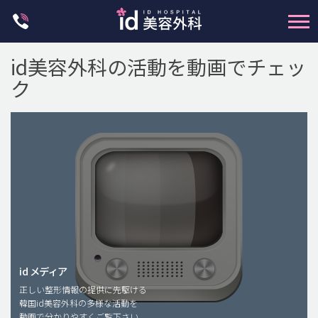
Skip
to
content
id美容外科の活動を動画でチェッ
ク
輪郭整形
両顎手術
鼻整形
二重・目元整形
脂肪注入(アンチエイジング)
id メディア
正しい整形情報の提供に先駆ける
豊胸手術・バストアップ
韓国id美容外科の多様な活動を
動画で分かりやすくご覧下さい。
プチ整形