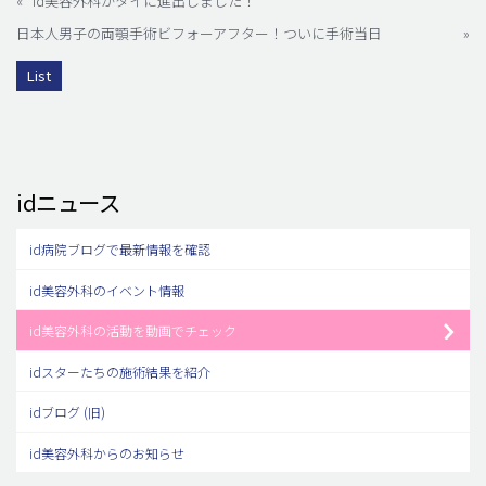
«
id美容外科がタイに進出しました！
日本人男子の両顎手術ビフォーアフター！ついに手術当日
»
List
idニュース
id病院ブログで最新情報を確認
id美容外科のイベント情報
id美容外科の活動を動画でチェック
idスターたちの施術結果を紹介
idブログ (旧)
id美容外科からのお知らせ