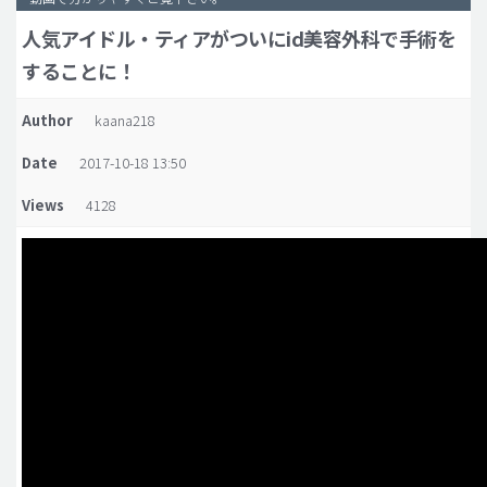
人気アイドル・ティアがついにid美容外科で手術を
脂肪吸引 (大容量)
することに！
メンズ整形
idリアルストーリー
Author
kaana218
idニュース
Date
2017-10-18 13:50
病院紹介
Views
4128
安全整形
料金一覧
ご相談のお問い合わせ