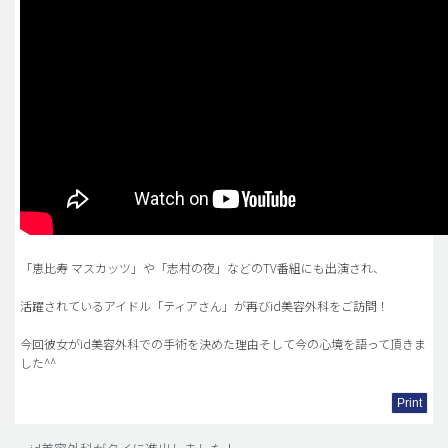
「恵比寿 マスカッツ」や「志村の夜」などのTV番組にも出演され、
活躍されているアイドル「ティアさん」が再びid美容外科をご訪問！
今回彼女がid美容外科での手術を決めた理由そして今の心境を語って頂きま
した^^
Print