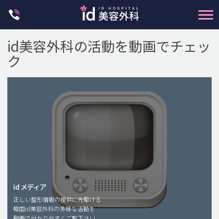
Skip
to
content
id美容外科の活動を動画でチェッ
ク
輪郭整形
両顎手術
鼻整形
二重・目元整形
脂肪注入(アンチエイジング)
id メディア
正しい整形情報の提供に先駆ける
豊胸手術・バストアップ
韓国id美容外科の多様な活動を
動画で分かりやすくご覧下さい。
プチ整形