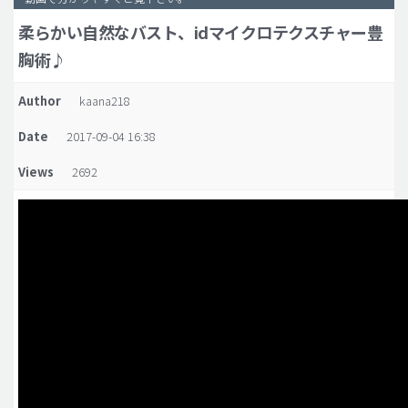
柔らかい自然なバスト、idマイクロテクスチャー豊
脂肪吸引 (大容量)
胸術♪
メンズ整形
idリアルストーリー
Author
kaana218
idニュース
Date
2017-09-04 16:38
病院紹介
Views
2692
安全整形
料金一覧
ご相談のお問い合わせ