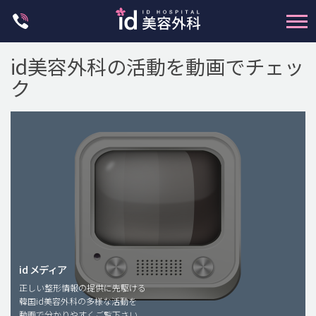
Skip
to
content
id美容外科の活動を動画でチェッ
ク
輪郭整形
両顎手術
鼻整形
二重・目元整形
脂肪注入(アンチエイジング)
id メディア
正しい整形情報の提供に先駆ける
豊胸手術・バストアップ
韓国id美容外科の多様な活動を
動画で分かりやすくご覧下さい。
プチ整形