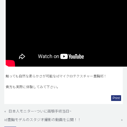
触っても自然な柔らかさが可能なidマイクロテクスチャー豊胸術！
貴方も実際に体験してみて下さい。
Print
«
日本人モニター~ついに両顎手術当日~
id豊胸モデルのスタジオ撮影の動画を公開！！
»