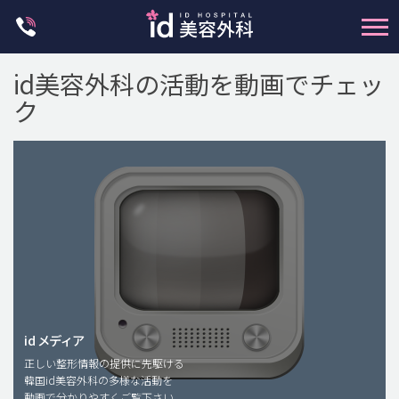
Skip
to
content
id美容外科の活動を動画でチェッ
ク
輪郭整形
両顎手術
鼻整形
二重・目元整形
脂肪注入(アンチエイジング)
id メディア
正しい整形情報の提供に先駆ける
豊胸手術・バストアップ
韓国id美容外科の多様な活動を
動画で分かりやすくご覧下さい。
プチ整形