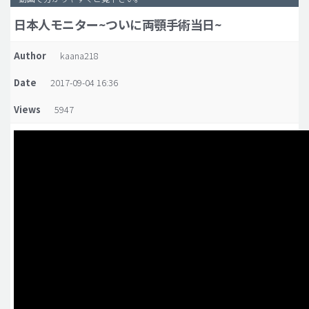
日本人モニター~ついに両顎手術当日~
脂肪吸引 (大容量)
メンズ整形
Author
kaana218
idリアルストーリー
Date
2017-09-04 16:36
idニュース
Views
5947
病院紹介
安全整形
料金一覧
ご相談のお問い合わせ