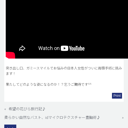
突き出し口、ガミースマイルでお悩みの日本人女性がついに両顎手術に挑み
ます！
果たしてどのような姿になるのか！？乞うご期待です^^
Print
«
希望の花びら旅行記♪
柔らかい自然なバスト、idマイクロテクスチャー豊胸術♪
»