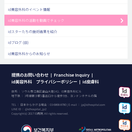
id美容外科のイベント情報
id美容外科の活動を動画でチェック
idスターたちの施術結果を紹介
idブログ (旧)
id美容外科からのお知らせ
提携のお問い合わせ
Franchise Inquiry
|
|
id美容外科 プライバシーポリシー
id皮膚科
|
住所 ： ソウル市江南区島山大路142、ID美容外科ビル
地下鉄 ： 3号線新沙駅1番出口から徒歩5分、ヨンドンホテルの隣
TEL ：
日本からかける場合：
03-6868-8780
| E-mail ：
jp@idhospital.com
LINE ID ： @idhospital_jp2
Copyright(c) 2017 ID病院. All rights reserved.