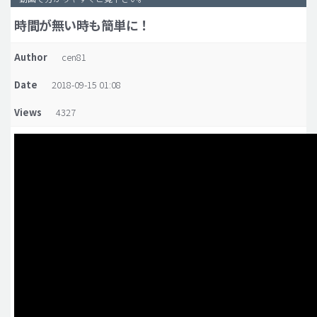
時間が無い時も簡単に！
脂肪吸引 (大容量)
メンズ整形
Author
cen81
idリアルストーリー
Date
2018-09-15 01:08
idニュース
Views
4327
病院紹介
安全整形
料金一覧
ご相談のお問い合わせ