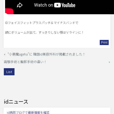
IDフェイスフィットプラスパッチ＆マイナスバンドで
額にボリュームが出て、すっきりしない顎はＶラインに！
Print
«
“小悪魔ageha”に 韓国id美容外科が掲載されました！
両顎手術と輪郭手術の違い！
»
List
idニュース
id病院ブログで最新情報を確認