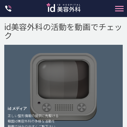
Skip
to
content
id美容外科の活動を動画でチェッ
ク
輪郭整形
両顎手術
鼻整形
二重・目元整形
脂肪注入(アンチエイジング)
id メディア
正しい整形情報の提供に先駆ける
豊胸手術・バストアップ
韓国id美容外科の多様な活動を
動画で分かりやすくご覧下さい。
プチ整形