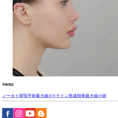
手術項目
ノータイ両顎手術
最大縮小Vライン形成
頬骨最大縮小術